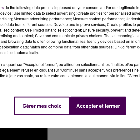
à proximité de la Passerelle Dunlop, les deux soirs d’essai
ers
do the following data processing based on your consent and/or our legitimate int
sons entrainants d'Amir, la révélation française de l’année
device; Use limited data to select advertising; Create profiles for personalised adver
Club. Le samedi 17 juin, c’est le mythique groupe des ann
vertising; Measure advertising performance; Measure content performance; Unders
cène pour une soirée jazz-funk immanquable.
ns of data from different sources; Develop and improve services; Create profiles to 
alised content; Use limited data to select content; Ensure security, prevent and detect
n, Fresh, Cherrish
, ou encore
Jungle Boogie,
Kool & the
ertising and content; Save and communicate privacy choices. These technologies
and browsing data to offer following functionalities: Identify devices based on infor
can Music Awards. Le groupe qui s’est imposé en haut
eolocation data; Match and combine data from other data sources; Link different de
sques d’or et de platine.
nsmitted automatically.
cliquant sur "Accepter et fermer", ou affiner en sélectionnant les finalités et/ou pa
 également refuser en cliquant sur "Continuer sans accepter". Vos préférences ne 
tre à jour vos choix, ou retirer votre consentement à tout moment via le lien "Gérer 
Gérer mes choix
Accepter et fermer