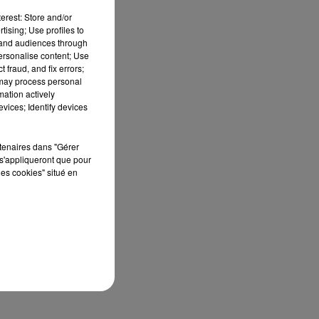
s,
erest: Store and/or
tising; Use profiles to
ées
tand audiences through
personalise content; Use
 fraud, and fix errors;
 may process personal
mation actively
vices; Identify devices
rtenaires dans "Gérer
s'appliqueront que pour
les cookies" situé en