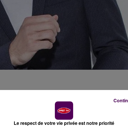
 têtes d'affiches qui se produiront sur scène en marge
Contin
ool & the Gang et la révélation française de l'année
.
era trois grandes soirées de concerts gratuits au public
Le respect de votre vie privée est notre priorité