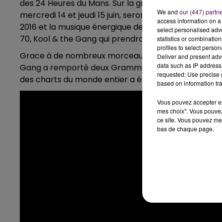
des 24 Heures du Mans. Sur la grande scène installée 
We and
our (447) partn
mercredi 14 et jeudi 15 juin, seront rythmés par les 
access information on a 
2016 et la musique énergique de The Celtique Social 
select personalised ad
70, Kool & the Gang qui prendra possession de la s
statistics or combinatio
profiles to select person
Grace à de nombreux morceaux comme
Celebratio
Deliver and present adv
data such as IP address 
Gang a remporté deux Grammy Awards et sept Ameri
requested; Use precise g
des charts du monde entier a également obtenu 31 di
based on information tra
Vous pouvez accepter en 
mes choix". Vous pouvez
ce site. Vous pouvez met
bas de chaque page.