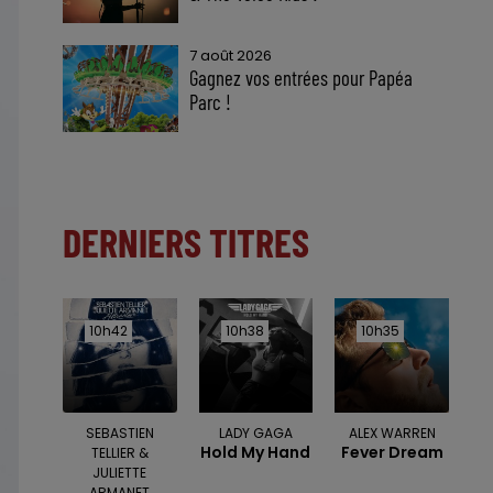
7 août 2026
Gagnez vos entrées pour Papéa
Parc !
DERNIERS TITRES
10h42
10h42
10h38
10h38
10h35
10h35
SEBASTIEN
LADY GAGA
ALEX WARREN
Hold My Hand
Fever Dream
TELLIER &
JULIETTE
ARMANET