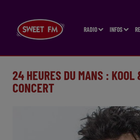
RADIO
INFOS
R
24 HEURES DU MANS : KOOL 
CONCERT