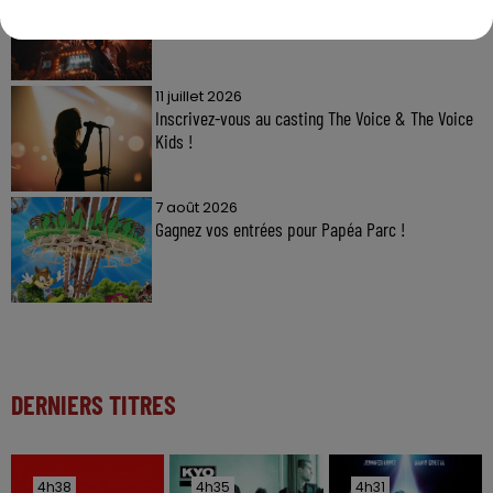
Gagnez vos pass pour le V and B Fest' 2026 !
11 juillet 2026
Inscrivez-vous au casting The Voice & The Voice
Kids !
7 août 2026
Gagnez vos entrées pour Papéa Parc !
DERNIERS TITRES
4h38
4h38
4h35
4h35
4h31
4h31