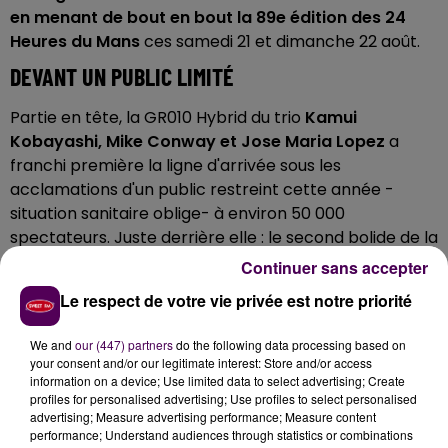
en menant de bout en bout la 89e édition des 24
Heures du Mans
ces samedi 21 et dimanche 22 août.
DEVANT UN PUBLIC LIMITÉ
Partie en tête, la GR010 Hybrid du trio
Kamui
Kobayashi, Mike Conway et Jose Maria Lopez
a
franchi première la ligne d'arrivée sous les
acclamations d'un public restreint cette année -
situation sanitaire oblige- à environ 50 000
spectateurs. Juste derrière elle : le second bolide de la
firme japonaise, aux mains de Kazuki Nakajima,
Continuer sans accepter
Brendon Hartley et Sébastien Buemi. Quatrième
Le respect de votre vie privée est notre priorité
succès d'affilée sur le circuit sarthois pour Toyota.
ALPINE COMPLÈTE LE PODIUM
We and
our (447) partners
do the following data processing based on
your consent and/or our legitimate interest: Store and/or access
information on a device; Use limited data to select advertising; Create
Pour compléter le podium en catégorie
"reine"
: le clan
profiles for personalised advertising; Use profiles to select personalised
Alpine Signatech Elf Matmut
qui a réussi à faire planer
advertising; Measure advertising performance; Measure content
son A480 au-dessus de quelques rivales qui se
performance; Understand audiences through statistics or combinations