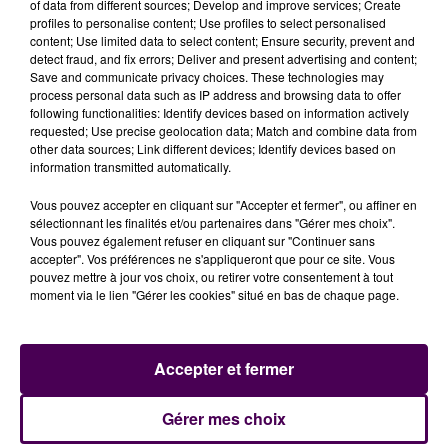
of data from different sources; Develop and improve services; Create
seraient bien vu briller à sa place, qu'il s'agisse des
profiles to personalise content; Use profiles to select personalised
hypercars du team Glickenhaus ou de LMP2
content; Use limited data to select content; Ensure security, prevent and
particulièrement en verve, en permettant donc à
detect fraud, and fix errors; Deliver and present advertising and content;
Save and communicate privacy choices. These technologies may
Nicolas Lapierre, Matthieu Vaxivière et André Negrao
process personal data such as IP address and browsing data to offer
de monter sur la troisième marche.
following functionalities: Identify devices based on information actively
requested; Use precise geolocation data; Match and combine data from
Retrouvez
en cliquant ici
le suivi de la course !
other data sources; Link different devices; Identify devices based on
information transmitted automatically.
Vous pouvez accepter en cliquant sur "Accepter et fermer", ou affiner en
sélectionnant les finalités et/ou partenaires dans "Gérer mes choix".
Vous pouvez également refuser en cliquant sur "Continuer sans
accepter". Vos préférences ne s'appliqueront que pour ce site. Vous
pouvez mettre à jour vos choix, ou retirer votre consentement à tout
moment via le lien "Gérer les cookies" situé en bas de chaque page.
Accepter et fermer
À LA UNE
Gérer mes choix
7 août 2026