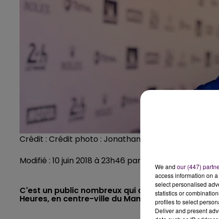
Crédit :
Crédit photo : Jonathan Lateur
Modifié : 10 juin 2018 à 23h46 par Emilien Borderie
We and
our (447) partn
access information on a 
select personalised ad
C'est un public nombreux qui a salué l'apparitio
statistics or combinatio
Heures, en centre-ville du Mans.
profiles to select person
Deliver and present adv