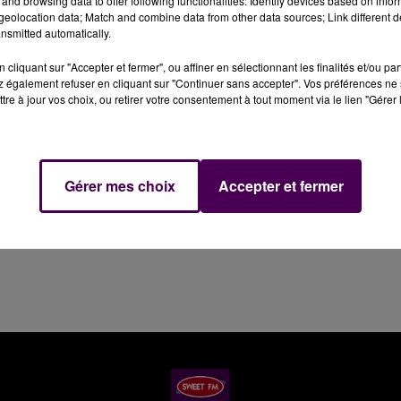
and browsing data to offer following functionalities: Identify devices based on infor
elle de pilotes appelés à se présenter lors des
eolocation data; Match and combine data from other data sources; Link different de
nsmitted automatically.
he 10 juin : Jenson Button, qui s’apprête à disputer ses
vers 17h sur une place de la République bondée. Le
cliquant sur "Accepter et fermer", ou affiner en sélectionnant les finalités et/ou pa
 engagé dans la catégorie-reine, LMP1, au volant d’un
 également refuser en cliquant sur "Continuer sans accepter". Vos préférences ne 
tre à jour vos choix, ou retirer votre consentement à tout moment via le lien "Gérer 
Gérer mes choix
Accepter et fermer