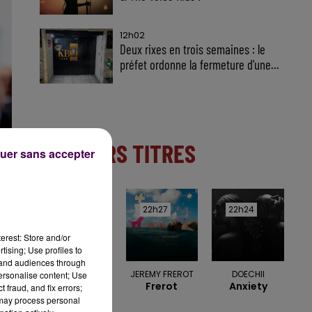
12h02
Deux rixes en trois semaines : le
préfet ordonne la fermeture d'une...
DERNIERS TITRES
uer sans accepter
22h30
22h30
22h27
22h27
22h24
22h24
erest: Store and/or
tising; Use profiles to
tand audiences through
EAGLE EYE
JEREMY FREROT
DOECHII
personalise content; Use
Frerot
Anxiety
CHERRY
 fraud, and fix errors;
Save Tonight
 may process personal