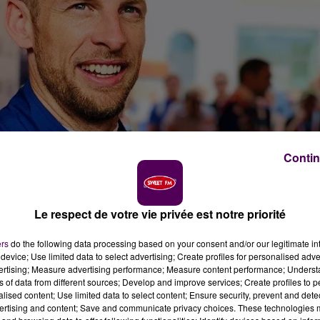
Contin
Le respect de votre vie privée est notre priorité
ers
do the following data processing based on your consent and/or our legitimate int
device; Use limited data to select advertising; Create profiles for personalised adver
vertising; Measure advertising performance; Measure content performance; Unders
n de Jenson Button en ce dimanche de "pesage" des 24
ns of data from different sources; Develop and improve services; Create profiles to 
alised content; Use limited data to select content; Ensure security, prevent and detect
ertising and content; Save and communicate privacy choices. These technologies