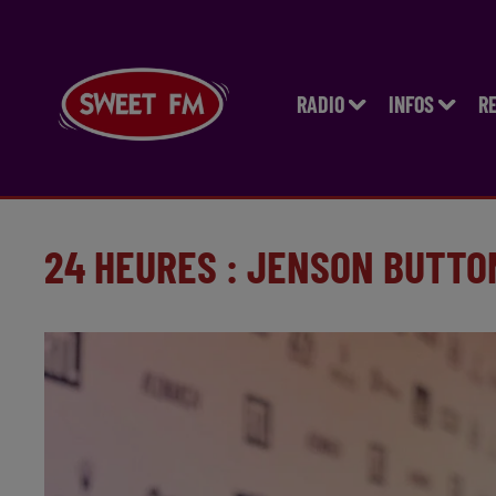
RADIO
INFOS
R
24 HEURES : JENSON BUTTO