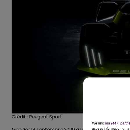
Crédit :
Peugeot Sport
We and
our (447) partn
access information on a 
Modifié : 18 septembre 2020 à 13h25 par Corentin All