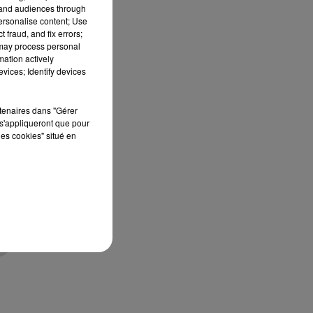
tand audiences through
personalise content; Use
 fraud, and fix errors;
re
 may process personal
mation actively
vices; Identify devices
rtenaires dans "Gérer
s'appliqueront que pour
les cookies" situé en
us