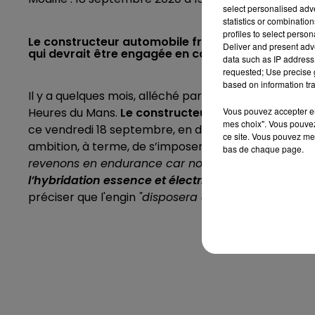
select personalised ad
statistics or combinatio
profiles to select person
Le constructeur automobile français dévoile ce v
Deliver and present adv
qui devrait être engagée en catégorie reine sur l
data such as IP address 
requested; Use precise g
based on information tra
Il y a quelques mois, alléché par la nouvelle régle
Vous pouvez accepter en 
Heures du Mans.
Le constructeur français franchit
mes choix". Vous pouvez
ce vendredi 18 septembre, en dévoilant les première
ce site. Vous pouvez met
ambition, à terme, de s’imposer de nouveau sur la 
bas de chaque page.
revenons en endurance car nous avons l’occasion d
l’hybridation essence et électrique
"
explique Jean-P
préciser que l'engin
"disposera de
quatre roues mo