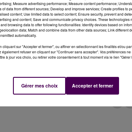
vertising; Measure advertising performance; Measure content performance; Unders
ns of data from different sources; Develop and improve services; Create profiles to 
alised content; Use limited data to select content; Ensure security, prevent and detect
endredi 18 septembre les premières images de la voitu
ertising and content; Save and communicate privacy choices. These technologies
'édition 2023 des 24 Heures du Mans.
and browsing data to offer following functionalities: Identify devices based on infor
eolocation data; Match and combine data from other data sources; Link different de
nsmitted automatically.
mentation hypercar, Peugeot annonçait son retour aux 24
cliquant sur "Accepter et fermer", ou affiner en sélectionnant les finalités et/ou pa
 une nouvelle étape
dans la concrétisation de son projet
 également refuser en cliquant sur "Continuer sans accepter". Vos préférences ne 
s images du véhicule hybride qui devrait avoir pour
tre à jour vos choix, ou retirer votre consentement à tout moment via le lien "Gérer 
plus grand course d’endurance automobile au monde. "
No
e travailler le sport sous une autre forme avec
hilippe Imparato, le directeur de la marque, avant de
trices
et développera une puissance de 500 kW"
.
Gérer mes choix
Accepter et fermer