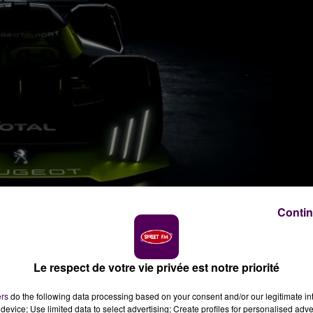
Contin
Le respect de votre vie privée est notre priorité
ers
do the following data processing based on your consent and/or our legitimate int
device; Use limited data to select advertising; Create profiles for personalised adver
ain