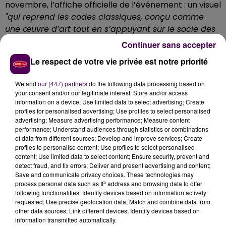
novembre, l’affiche officielle de l’événement : un visuel
"qui reprend les codes classiques, conçu comme
une œuvre d’art tout en s’appuyant sur le socle des
valeurs de l’endurance"
expliquent les organisateurs.
Continuer sans accepter
Fruit d’une nouvelle collaboration avec l’agence
Le respect de votre vie privée est notre priorité
mancelle
"Machin Bidule"
, l’affiche des 24 Heures du
Mans 2018, volontairement rétro, s’inscrit en effet
We and
our (447) partners
do the following data processing based on
dans la tradition des affiches du passé, avec un dessin
your consent and/or our legitimate interest: Store and/or access
à la ligne claire et une coloration simpliste :
"A
information on a device; Use limited data to select advertising; Create
profiles for personalised advertising; Use profiles to select personalised
collectionner, à partager et à exposer !"
suggère
advertising; Measure advertising performance; Measure content
l’ACO.
performance; Understand audiences through statistics or combinations
of data from different sources; Develop and improve services; Create
profiles to personalise content; Use profiles to select personalised
content; Use limited data to select content; Ensure security, prevent and
detect fraud, and fix errors; Deliver and present advertising and content;
Save and communicate privacy choices. These technologies may
process personal data such as IP address and browsing data to offer
following functionalities: Identify devices based on information actively
requested; Use precise geolocation data; Match and combine data from
other data sources; Link different devices; Identify devices based on
information transmitted automatically.