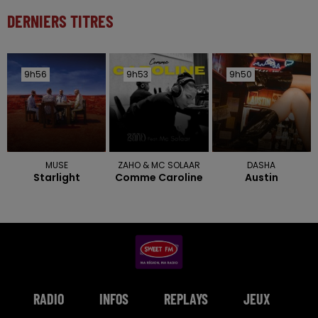
DERNIERS TITRES
9h56
9h56
9h53
9h53
9h50
9h50
MUSE
ZAHO & MC SOLAAR
DASHA
Starlight
Comme Caroline
Austin
RADIO
INFOS
REPLAYS
JEUX