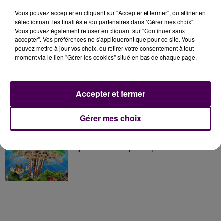
À LA UNE
Vous pouvez accepter en cliquant sur "Accepter et fermer", ou affiner en
sélectionnant les finalités et/ou partenaires dans "Gérer mes choix".
Vous pouvez également refuser en cliquant sur "Continuer sans
7 août 2026
accepter". Vos préférences ne s'appliqueront que pour ce site. Vous
Gagnez vos pass pour le V and B Fest' 2026 !
pouvez mettre à jour vos choix, ou retirer votre consentement à tout
moment via le lien "Gérer les cookies" situé en bas de chaque page.
11 juillet 2026
Accepter et fermer
Inscrivez-vous au casting The Voice & The Voice
Kids !
Gérer mes choix
7 août 2026
Gagnez vos entrées pour Papéa Parc !