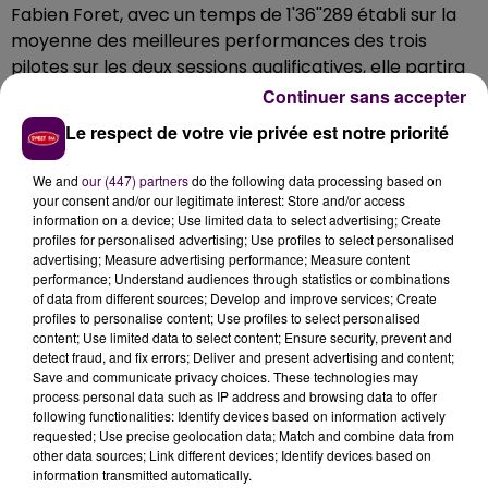
Fabien Foret, avec un temps de 1'36''289 établi sur la
moyenne des meilleures performances des trois
pilotes sur les deux sessions qualificatives, elle partira
en pole position ce samedi 15 avril à 15h. Derrière, se
Continuer sans accepter
rangent les deux Yamaha, n°7 et 94. En catégorie
Le respect de votre vie privée est notre priorité
Superstock, la Yamaha n°333 de Viltaïs Experience
domine toujours, tout comme la machine n°121 du
We and
our (447) partners
do the following data processing based on
Ducati Esprit Racing Team en Supertwin. La kawasaki
your consent and/or our legitimate interest: Store and/or access
information on a device; Use limited data to select advertising; Create
n°17 du TTS Excent devance la Metiss n°45 en
profiles for personalised advertising; Use profiles to select personalised
Experimental.
advertising; Measure advertising performance; Measure content
performance; Understand audiences through statistics or combinations
of data from different sources; Develop and improve services; Create
profiles to personalise content; Use profiles to select personalised
content; Use limited data to select content; Ensure security, prevent and
detect fraud, and fix errors; Deliver and present advertising and content;
Save and communicate privacy choices. These technologies may
process personal data such as IP address and browsing data to offer
following functionalities: Identify devices based on information actively
requested; Use precise geolocation data; Match and combine data from
other data sources; Link different devices; Identify devices based on
information transmitted automatically.