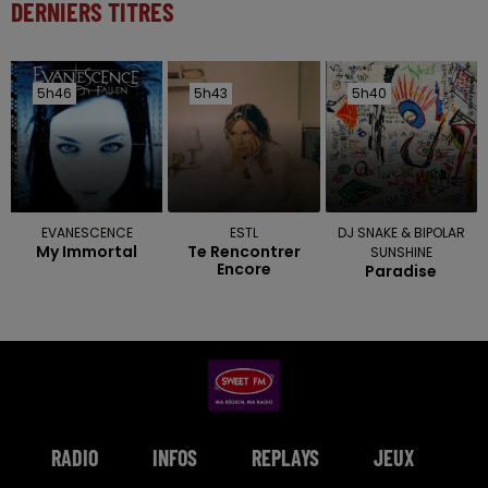
DERNIERS TITRES
5h46
5h46
5h43
5h43
5h40
5h40
EVANESCENCE
ESTL
DJ SNAKE & BIPOLAR
My Immortal
Te Rencontrer
SUNSHINE
Encore
Paradise
RADIO
INFOS
REPLAYS
JEUX