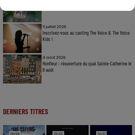
Gagnez vos entrées à Terra Botanica !
11 juillet 2026
Inscrivez-vous au casting The Voice & The Voice
Kids !
4 août 2026
Honfleur : réouverture du quai Sainte-Catherine le
8 août
DERNIERS TITRES
11h39
11h39
11h35
11h35
11h31
11h31