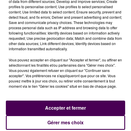
of data from different sources; Develop and improve services; Create
participation aux 24 Heures du Mans, une collecte en
profiles to personalise content; Use profiles to select personalised
content; Use limited data to select content; Ensure security, prevent and
ligne a été lancée, via
KissKissBankBank
: objectif 5 000
detect fraud, and fix errors; Deliver and present advertising and content;
euros d’ici au dimanche 19 mars. Au-delà de la
Save and communicate privacy choices. These technologies may
classique sarthoise, les filles ambitionnent de
process personal data such as IP address and browsing data to offer
following functionalities: Identify devices based on information actively
participer à l’ensemble du championnat du monde
requested; Use precise geolocation data; Match and combine data from
d’endurance.
other data sources; Link different devices; Identify devices based on
information transmitted automatically.
Vous pouvez accepter en cliquant sur "Accepter et fermer", ou affiner en
sélectionnant les finalités et/ou partenaires dans "Gérer mes choix".
Vous pouvez également refuser en cliquant sur "Continuer sans
accepter". Vos préférences ne s'appliqueront que pour ce site. Vous
pouvez mettre à jour vos choix, ou retirer votre consentement à tout
moment via le lien "Gérer les cookies" situé en bas de chaque page.
Accepter et fermer
À LA UNE
Gérer mes choix
31 juillet 2026