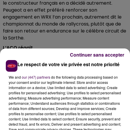
le constructeur français en a décidé autrement.
Peugeot a en effet préféré renforcer son
engagement en WRX l’an prochain, autrement dit le
championnat du monde de rallycross, plutôt que de
faire son retour en endurance sur le célèbre circuit de
la Sarthe.
L’ACO réagit
Continuer sans accepter
En réaction à cette décision, l’ACO réagit ce
Le respect de votre vie privée est notre priorité
mercredi 4 octobre dans un communiqué :
"Nous ne
pouvons qu’accepter cette décision et donner
We and
our (447) partners
do the following data processing based on
rendez-vous à Peugeot dans les années qui viennent
your consent and/or our legitimate interest: Store and/or access
pour leur prouver l’intérêt de notre discipline. Nous
information on a device; Use limited data to select advertising; Create
poursuivons notre plan de marche, défini autour
profiles for personalised advertising; Use profiles to select personalised
advertising; Measure advertising performance; Measure content
d’une catégorie reine accessible pour des budgets
performance; Understand audiences through statistics or combinations
bien moindres que ceux des dernières années"
. Le
of data from different sources; Develop and improve services; Create
virage pris ces dernières semaines n’a donc pas
profiles to personalise content; Use profiles to select personalised
content; Use limited data to select content; Ensure security, prevent and
convaincu le PDG de PSA Carlos Tavares.
detect fraud, and fix errors; Deliver and present advertising and content;
Save and communicate privacy choices. These technologies may