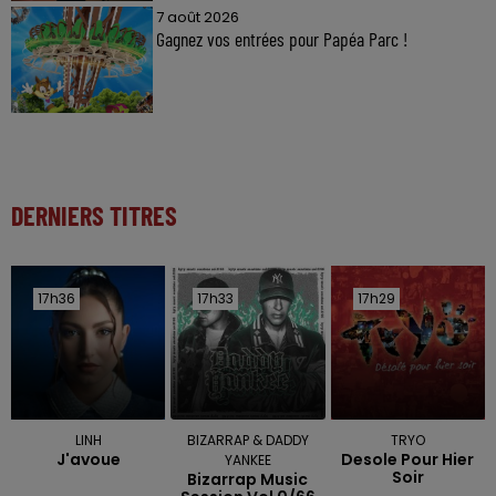
7 août 2026
Gagnez vos entrées pour Papéa Parc !
DERNIERS TITRES
17h36
17h36
17h33
17h33
17h29
17h29
LINH
BIZARRAP & DADDY
TRYO
J'avoue
Desole Pour Hier
YANKEE
Soir
Bizarrap Music