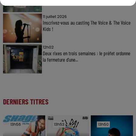
11 juillet 2026
Inscrivez-vous au casting The Voice & The Voice
Kids !
12h02
Deux rixes en trois semaines : le préfet ordonne
la fermeture d'une...
DERNIERS TITRES
13h56
13h56
13h53
13h53
13h50
13h50