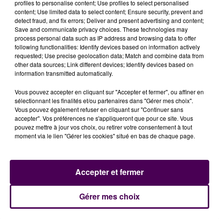
profiles to personalise content; Use profiles to select personalised
du monde ambitionnent à conquérir. Nous sommes
content; Use limited data to select content; Ensure security, prevent and
ravis d'accueillir Jenson Button et nous sommes sûrs
detect fraud, and fix errors; Deliver and present advertising and content;
que sa présence sera extrêmement populaire
Save and communicate privacy choices. These technologies may
process personal data such as IP address and browsing data to offer
auprès des fans"
souligne le président de l’ACO, Pierre
following functionalities: Identify devices based on information actively
Fillon.
requested; Use precise geolocation data; Match and combine data from
other data sources; Link different devices; Identify devices based on
information transmitted automatically.
Vous pouvez accepter en cliquant sur "Accepter et fermer", ou affiner en
sélectionnant les finalités et/ou partenaires dans "Gérer mes choix".
Vous pouvez également refuser en cliquant sur "Continuer sans
accepter". Vos préférences ne s'appliqueront que pour ce site. Vous
pouvez mettre à jour vos choix, ou retirer votre consentement à tout
moment via le lien "Gérer les cookies" situé en bas de chaque page.
À LA UNE
Accepter et fermer
Gérer mes choix
31 juillet 2026
Gagnez vos entrées à Terra Botanica !