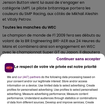
Jenson Button vient lui aussi de s’engager en
catégorie LMP1. Le pilote britannique portera les
couleurs du SMP Racing, aux côtés de Mikhail Aleshin
et Vitaly Petrov.
Toutes les manches du WEC
Le champion de monde de F1 2009 fera ses débuts au
volant de la BR Engineering BR1-AER aux 24 Heures du
Mans et combinera ainsi son engagement en WEC
avec le championnat Super GT au Japon. Il disputera
l’intégralité de Super saison, à l’exception des 6
Continuer sans accepter
Heures de Spa-Francorchamps, en concurrence de
Le respect de votre vie privée est notre priorité
date avec la deuxième manche Super GT.
Un pilote
"très populaire"
We and
our (447) partners
do the following data processing based on
your consent and/or our legitimate interest: Store and/or access
Pour l’Automobile Club de l’Ouest, organisateur de la
information on a device; Use limited data to select advertising; Create
profiles for personalised advertising; Use profiles to select personalised
course, l’inscription de dernière minute de Jenson
advertising; Measure advertising performance; Measure content
Button est une aubaine :
"Les 24 Heures du Mans
performance; Understand audiences through statistics or combinations
restent l'un des plus grands défis que les champions
of data from different sources; Develop and improve services; Create