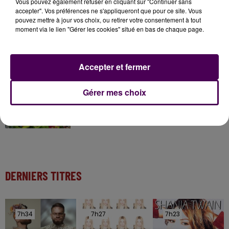
Vous pouvez également refuser en cliquant sur "Continuer sans
accepter". Vos préférences ne s'appliqueront que pour ce site. Vous
pouvez mettre à jour vos choix, ou retirer votre consentement à tout
moment via le lien "Gérer les cookies" situé en bas de chaque page.
11 juillet 2026
Inscrivez-vous au casting The Voice & The Voice
Kids !
Accepter et fermer
7 août 2026
Gérer mes choix
Gagnez vos entrées pour Papéa Parc !
DERNIERS TITRES
7h34
7h34
7h27
7h27
7h23
7h23