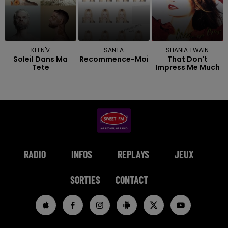
KEEN'V
SANTA
SHANIA TWAIN
Soleil Dans Ma
Recommence-Moi
That Don't
Tete
Impress Me Much
RADIO
INFOS
REPLAYS
JEUX
SORTIES
CONTACT