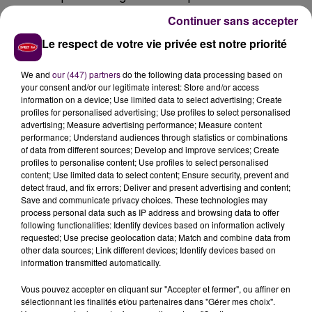
vu notifier la rétention immédiate de son permis de
Continuer sans accepter
conduire et une immobilisation administrative de
Le respect de votre vie privée est notre priorité
son véhicule"
précise-t-on au groupement. C'est le
peloton motorisé de Maresché qui est chargé du
We and
our (447) partners
do the following data processing based on
dossier.
your consent and/or our legitimate interest: Store and/or access
information on a device; Use limited data to select advertising; Create
profiles for personalised advertising; Use profiles to select personalised
advertising; Measure advertising performance; Measure content
performance; Understand audiences through statistics or combinations
of data from different sources; Develop and improve services; Create
profiles to personalise content; Use profiles to select personalised
content; Use limited data to select content; Ensure security, prevent and
detect fraud, and fix errors; Deliver and present advertising and content;
Save and communicate privacy choices. These technologies may
process personal data such as IP address and browsing data to offer
following functionalities: Identify devices based on information actively
requested; Use precise geolocation data; Match and combine data from
À LA UNE
other data sources; Link different devices; Identify devices based on
information transmitted automatically.
7 août 2026
Vous pouvez accepter en cliquant sur "Accepter et fermer", ou affiner en
Gagnez vos pass pour le V and B Fest' 2026 !
sélectionnant les finalités et/ou partenaires dans "Gérer mes choix".