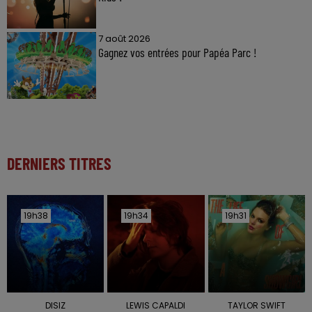
7 août 2026
Gagnez vos entrées pour Papéa Parc !
DERNIERS TITRES
19h38
19h38
19h34
19h34
19h31
19h31
DISIZ
LEWIS CAPALDI
TAYLOR SWIFT