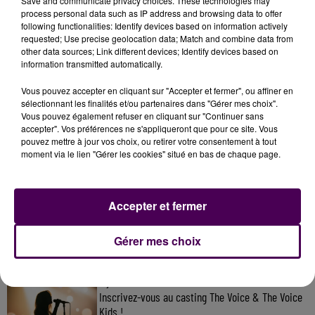
Save and communicate privacy choices. These technologies may
du Mans au 02 44 02 20 20.
process personal data such as IP address and browsing data to offer
following functionalities: Identify devices based on information actively
requested; Use precise geolocation data; Match and combine data from
other data sources; Link different devices; Identify devices based on
information transmitted automatically.
Vous pouvez accepter en cliquant sur "Accepter et fermer", ou affiner en
sélectionnant les finalités et/ou partenaires dans "Gérer mes choix".
Vous pouvez également refuser en cliquant sur "Continuer sans
accepter". Vos préférences ne s'appliqueront que pour ce site. Vous
pouvez mettre à jour vos choix, ou retirer votre consentement à tout
moment via le lien "Gérer les cookies" situé en bas de chaque page.
À LA UNE
Accepter et fermer
7 août 2026
Gagnez vos pass pour le V and B Fest' 2026 !
Gérer mes choix
11 juillet 2026
Inscrivez-vous au casting The Voice & The Voice
Kids !