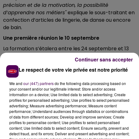
précision et de la motivation, la possibilité
d’apprendre nos métiers"
explique le sous-traitant en
confection d’articles de lingerie, de danse ou encore
de bain.
Une première réunion le 10 septembre
La formation s’étalera entre les 24 septembre et 13
décembre, avec au préalable une réunion calée au 10
Continuer sans accepter
septembre au sein-même de l’entreprise, rue Jean-
Le respect de votre vie privée est notre priorité
Moulin :
"Les personnes intéressées seront amenées à
passer des exercices d’évaluation et un entretien de
We and
our (447) partners
do the following data processing based on
motivation. Les candidats retenus accèderont
your consent and/or our legitimate interest: Store and/or access
ensuite à 400 heures de formation"
… Et si tout se
information on a device; Use limited data to select advertising; Create
passe bien ?
"Les stagiaires se verront proposer un
profiles for personalised advertising; Use profiles to select personalised
advertising; Measure advertising performance; Measure content
CDD de 6 mois suivi d’un CDI"
promet-on chez
performance; Understand audiences through statistics or combinations
Macosa.
of data from different sources; Develop and improve services; Create
profiles to personalise content; Use profiles to select personalised
Les personnes intéressées doivent s’inscrire au plus
content; Use limited data to select content; Ensure security, prevent and
vite auprès de la plateforme de vocation Pôle Emploi
detect fraud, and fix errors; Deliver and present advertising and content;