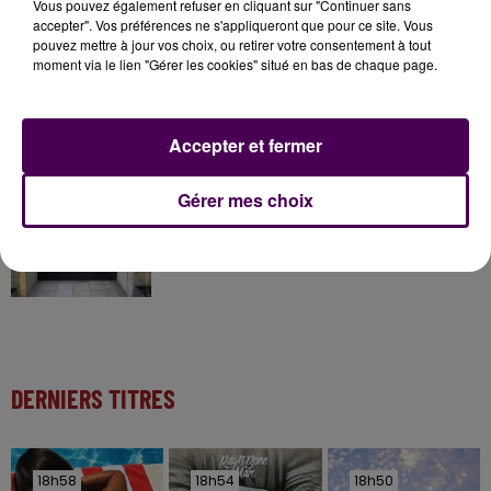
Gagnez vos entrées à Terra Botanica !
Vous pouvez également refuser en cliquant sur "Continuer sans
accepter". Vos préférences ne s'appliqueront que pour ce site. Vous
pouvez mettre à jour vos choix, ou retirer votre consentement à tout
moment via le lien "Gérer les cookies" situé en bas de chaque page.
11 juillet 2026
Inscrivez-vous au casting The Voice & The Voice
Kids !
Accepter et fermer
Gérer mes choix
12h02
Deux rixes en trois semaines : le préfet ordonne
la fermeture d'une...
DERNIERS TITRES
18h58
18h58
18h54
18h54
18h50
18h50