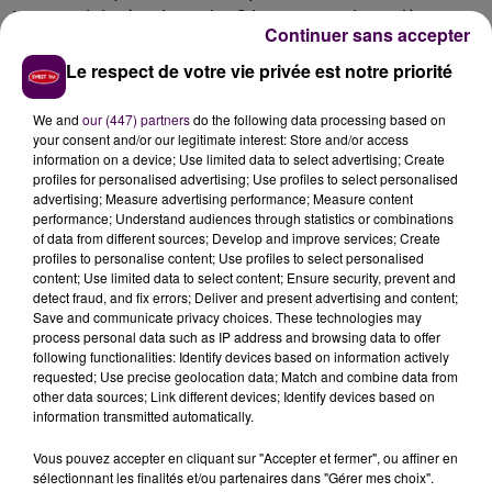
temps plein, à raison de 12 heures par jour, dès que
Continuer sans accepter
possible et avec possibilité de renouvellement"
indiquent les responsables de la structure,
agrandie
Le respect de votre vie privée est notre priorité
en 2016 et qui compte une cinquantaine de résidents
encadrés par une équipe de 28 personnes. Pour toute
We and
our (447) partners
do the following data processing based on
your consent and/or our legitimate interest: Store and/or access
candidature, il faut appeler au
02 33 34 70 86.
information on a device; Use limited data to select advertising; Create
profiles for personalised advertising; Use profiles to select personalised
advertising; Measure advertising performance; Measure content
performance; Understand audiences through statistics or combinations
of data from different sources; Develop and improve services; Create
profiles to personalise content; Use profiles to select personalised
content; Use limited data to select content; Ensure security, prevent and
detect fraud, and fix errors; Deliver and present advertising and content;
Save and communicate privacy choices. These technologies may
process personal data such as IP address and browsing data to offer
following functionalities: Identify devices based on information actively
requested; Use precise geolocation data; Match and combine data from
other data sources; Link different devices; Identify devices based on
À LA UNE
information transmitted automatically.
Vous pouvez accepter en cliquant sur "Accepter et fermer", ou affiner en
31 juillet 2026
sélectionnant les finalités et/ou partenaires dans "Gérer mes choix".