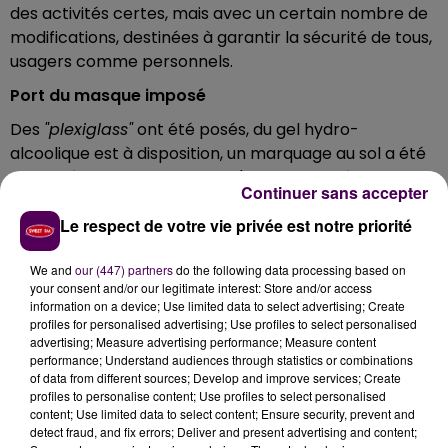
des activités certes, mais avec un certain nombre de
modifications, destinées à
garantir la sécurité de tous,
usagers comme personnels.
Port du masque imposé
Des
"plexiglass"
ont été posés, du gel h
ydro-
alcoolique est à disposition, un m
arquage au sol a été
effectué et quelques limites s'appliquent désormais :
Continuer sans accepter
cinq personnes maximum en simultané dans
Le respect de votre vie privée est notre priorité
l’enceinte de la médiathèque, l'obligation de venir
individuellement et le port du masque.
We and
our (447) partners
do the following data processing based on
Les ouvrages mis en quarantaine
your consent and/or our legitimate interest: Store and/or access
information on a device; Use limited data to select advertising; Create
Par mesure de sécurité, tous les ouvrages retournés à
profiles for personalised advertising; Use profiles to select personalised
la médiathèque aiglonne seront
"mis en quarantaine"
advertising; Measure advertising performance; Measure content
performance; Understand audiences through statistics or combinations
pendant dix jours avant de pouvoir être empruntés de
of data from different sources; Develop and improve services; Create
nouveau par d'autres personnes. Et, attention, les
profiles to personalise content; Use profiles to select personalised
horaires ont été réaménagés
"pour tenir compte des
content; Use limited data to select content; Ensure security, prevent and
detect fraud, and fix errors; Deliver and present advertising and content;
contraintes sanitaires"
explique la municipalité.