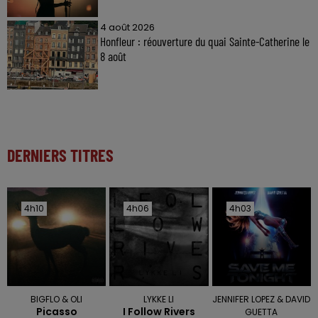
4 août 2026
Honfleur : réouverture du quai Sainte-Catherine le
8 août
DERNIERS TITRES
4h10
4h10
4h06
4h06
4h03
4h03
BIGFLO & OLI
LYKKE LI
JENNIFER LOPEZ & DAVID
Picasso
I Follow Rivers
GUETTA