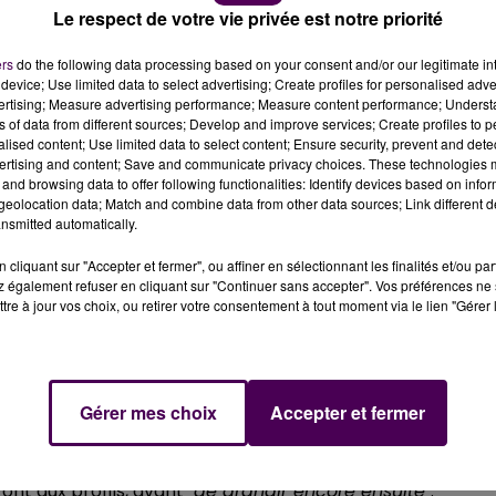
Le respect de votre vie privée est notre priorité
ers
do the following data processing based on your consent and/or our legitimate int
device; Use limited data to select advertising; Create profiles for personalised adver
vertising; Measure advertising performance; Measure content performance; Unders
ICA2M à Loué : l'entreprise Europ'Equipement, qui opère
ns of data from different sources; Develop and improve services; Create profiles to 
Sarthe et recrute.
alised content; Use limited data to select content; Ensure security, prevent and detect
ertising and content; Save and communicate privacy choices. These technologies
and browsing data to offer following functionalities: Identify devices based on infor
tallation et la maintenance d’unité de production de béto
eolocation data; Match and combine data from other data sources; Link different de
e, vient de reprendre l’ensemble immobilier de l’ancienn
nsmitted automatically.
opper nos fabrications,
nous nous installons en Sarthe
cliquant sur "Accepter et fermer", ou affiner en sélectionnant les finalités et/ou pa
ton
implantées dans une vingtaine de pays et
faire de l
 également refuser en cliquant sur "Continuer sans accepter". Vos préférences ne 
mmuniqué.
tre à jour vos choix, ou retirer votre consentement à tout moment via le lien "Gérer 
 certain nombre de professionnels dans différents
e site et ainsi participer à la vie locale"
. La société fait
Gérer mes choix
Accepter et fermer
eintres industriels, de chaudronniers et de soudeurs
nnelle"
à qui elle espère proposer
"une dizaine de CDI dè
ont aux profils, avant
"de grandir encore ensuite"
.