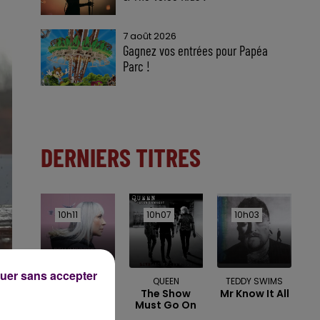
7 août 2026
Gagnez vos entrées pour Papéa
Parc !
DERNIERS TITRES
10h11
10h11
10h07
10h07
10h03
10h03
uer sans accepter
ZAZIE
QUEEN
TEDDY SWIMS
Peu Importe
The Show
Mr Know It All
Must Go On