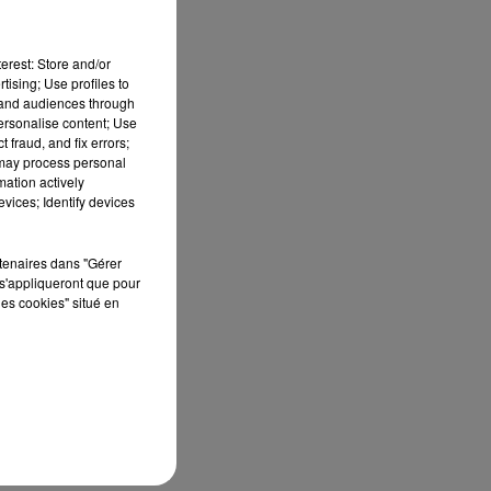
erest: Store and/or
tising; Use profiles to
tand audiences through
personalise content; Use
 fraud, and fix errors;
 may process personal
mation actively
n,
vices; Identify devices
e
rtenaires dans "Gérer
a
s'appliqueront que pour
les cookies" situé en
s