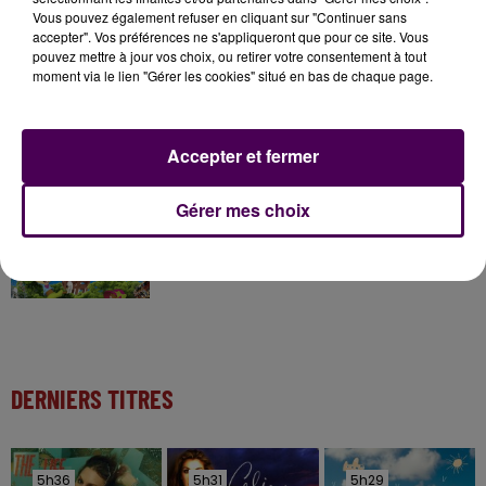
Gagnez vos pass pour le V and B Fest' 2026 !
Vous pouvez également refuser en cliquant sur "Continuer sans
accepter". Vos préférences ne s'appliqueront que pour ce site. Vous
pouvez mettre à jour vos choix, ou retirer votre consentement à tout
moment via le lien "Gérer les cookies" situé en bas de chaque page.
11 juillet 2026
Inscrivez-vous au casting The Voice & The Voice
Kids !
Accepter et fermer
7 août 2026
Gérer mes choix
Gagnez vos entrées pour Papéa Parc !
DERNIERS TITRES
5h36
5h36
5h31
5h31
5h29
5h29