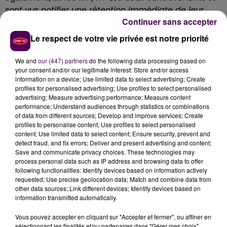
sont vus notifier une rétention immédiate de leur
Continuer sans accepter
permis de conduire"
indique la gendarmerie en
précisant que les véhicules font quant à eux l’objet
Le respect de votre vie privée est notre priorité
d’une immobilisation administrative. C’est la brigade
motorisée de Cérans-Foulletourte qui est chargée du
We and
our (447) partners
do the following data processing based on
dossier.
your consent and/or our legitimate interest: Store and/or access
information on a device; Use limited data to select advertising; Create
profiles for personalised advertising; Use profiles to select personalised
advertising; Measure advertising performance; Measure content
performance; Understand audiences through statistics or combinations
of data from different sources; Develop and improve services; Create
profiles to personalise content; Use profiles to select personalised
content; Use limited data to select content; Ensure security, prevent and
detect fraud, and fix errors; Deliver and present advertising and content;
Save and communicate privacy choices. These technologies may
process personal data such as IP address and browsing data to offer
following functionalities: Identify devices based on information actively
requested; Use precise geolocation data; Match and combine data from
other data sources; Link different devices; Identify devices based on
À LA UNE
information transmitted automatically.
Vous pouvez accepter en cliquant sur "Accepter et fermer", ou affiner en
7 août 2026
sélectionnant les finalités et/ou partenaires dans "Gérer mes choix".