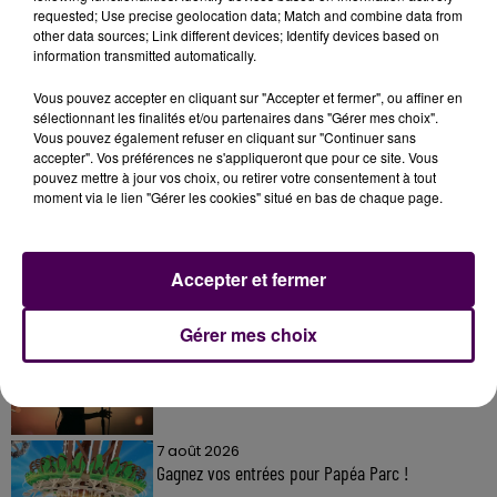
requested; Use precise geolocation data; Match and combine data from
other data sources; Link different devices; Identify devices based on
information transmitted automatically.
Vous pouvez accepter en cliquant sur "Accepter et fermer", ou affiner en
sélectionnant les finalités et/ou partenaires dans "Gérer mes choix".
Vous pouvez également refuser en cliquant sur "Continuer sans
accepter". Vos préférences ne s'appliqueront que pour ce site. Vous
À LA UNE
pouvez mettre à jour vos choix, ou retirer votre consentement à tout
moment via le lien "Gérer les cookies" situé en bas de chaque page.
7 août 2026
Gagnez vos pass pour le V and B Fest' 2026 !
Accepter et fermer
Gérer mes choix
11 juillet 2026
Inscrivez-vous au casting The Voice & The Voice
Kids !
7 août 2026
Gagnez vos entrées pour Papéa Parc !