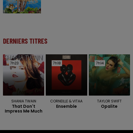
DERNIERS TITRES
7h23
7h23
7h18
7h18
7h14
7h14
SHANIA TWAIN
CORNEILLE & VITAA
TAYLOR SWIFT
That Don't
Ensemble
Opalite
Impress Me Much