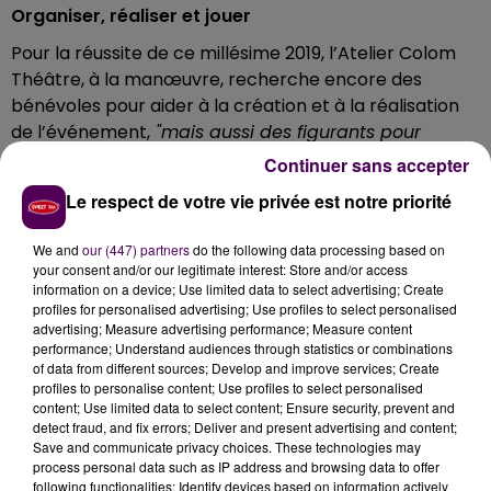
Organiser, réaliser et jouer
Pour la réussite de ce millésime 2019, l’Atelier Colom
Théâtre, à la manœuvre, recherche encore des
bénévoles pour aider à la création et à la réalisation
de l’événement,
"mais aussi des figurants pour
donner vie à différents spectacles"
précise-t-on.
Continuer sans accepter
Du Moyen-Âge aux années trente
Le respect de votre vie privée est notre priorité
Celles et ceux qui seraient tentés de donner un peu de
We and
our (447) partners
do the following data processing based on
leur temps et de leur personne pour ce festival de rue
your consent and/or our legitimate interest: Store and/or access
dont les mises en scène vont du Moyen-Âge aux
information on a device; Use limited data to select advertising; Create
profiles for personalised advertising; Use profiles to select personalised
années trente, sont invités à consulter le site de
advertising; Measure advertising performance; Measure content
l'association,
www.ateliercolom.net
, mais aussi et
performance; Understand audiences through statistics or combinations
surtout à se manifester par téléphone, en composant
of data from different sources; Develop and improve services; Create
profiles to personalise content; Use profiles to select personalised
le 06 03 01 06 32.
content; Use limited data to select content; Ensure security, prevent and
detect fraud, and fix errors; Deliver and present advertising and content;
Save and communicate privacy choices. These technologies may
process personal data such as IP address and browsing data to offer
following functionalities: Identify devices based on information actively