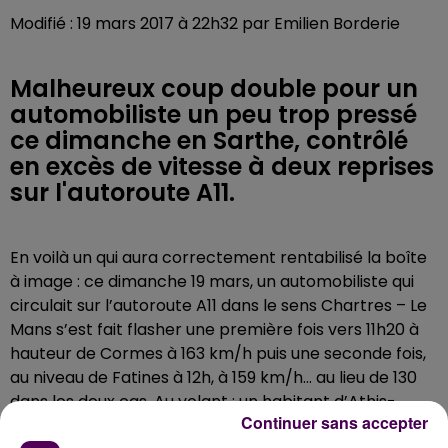
Modifié : 19 mars 2017 à 22h32 par Emilien Borderie
Malheureux coup double pour un
automobiliste un peu trop pressé
ce dimanche en Sarthe, contrôlé
en excès de vitesse à deux reprises
sur l'autoroute A11.
En voilà un qui aura correctement rentabilisé la boîte
à image : ce dimanche 19 mars, un automobiliste qui
circulait sur l’autoroute A11 dans le sens Chartres – Le
Mans s’est fait flasher une première fois vers 11h20 à
hauteur de Cormes à 163 km/h puis une seconde fois,
au niveau de Fatines à 12h, à 159 km/h… au lieu de 130
dans les deux cas. Au volant : un habitant d’Athis-
Continuer sans accepter
Mons, commune de l’Essonne, âgé de 31 ans,
"verbalisé