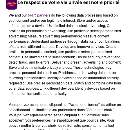
pour chaque infraction"
précisent les gendarmes.
Le respect de votre vie privée est notre priorité
We and
our (447) partners
do the following data processing based on
your consent and/or our legitimate interest: Store and/or access
information on a device; Use limited data to select advertising; Create
profiles for personalised advertising; Use profiles to select personalised
advertising; Measure advertising performance; Measure content
performance; Understand audiences through statistics or combinations
of data from different sources; Develop and improve services; Create
profiles to personalise content; Use profiles to select personalised
content; Use limited data to select content; Ensure security, prevent and
detect fraud, and fix errors; Deliver and present advertising and content;
Save and communicate privacy choices. These technologies may
À LA UNE
process personal data such as IP address and browsing data to offer
following functionalities: Identify devices based on information actively
requested; Use precise geolocation data; Match and combine data from
31 juillet 2026
other data sources; Link different devices; Identify devices based on
Gagnez vos entrées à Terra Botanica !
information transmitted automatically.
Vous pouvez accepter en cliquant sur "Accepter et fermer", ou affiner en
sélectionnant les finalités et/ou partenaires dans "Gérer mes choix".
Vous pouvez également refuser en cliquant sur "Continuer sans
11 juillet 2026
accepter". Vos préférences ne s'appliqueront que pour ce site. Vous
Inscrivez-vous au casting The Voice & The Voice
pouvez mettre à jour vos choix, ou retirer votre consentement à tout
Kids !