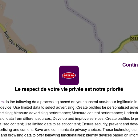
Contin
Le respect de votre vie privée est notre priorité
ers
do the following data processing based on your consent and/or our legitimate int
device; Use limited data to select advertising; Create profiles for personalised adver
vertising; Measure advertising performance; Measure content performance; Unders
ns of data from different sources; Develop and improve services; Create profiles to 
alised content; Use limited data to select content; Ensure security, prevent and detect
ertising and content; Save and communicate privacy choices. These technologies
il à Champfleur. Le bilan fait état d'un blessé.
and browsing data to offer following functionalities: Identify devices based on infor