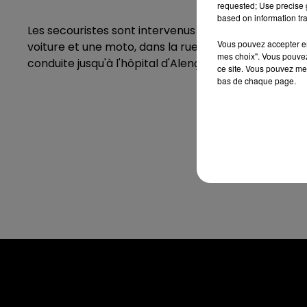
requested; Use precise g
based on information tra
Les secouristes sont intervenus vers 18h30 ce lundi 
Vous pouvez accepter en 
voiture et une moto, dans la rue des Vignes. Le bilan
mes choix". Vous pouvez
conduite jusqu'à l'hôpital d'Alençon. C'est la caserne
ce site. Vous pouvez met
bas de chaque page.