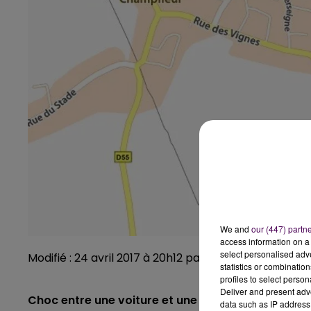
We and
our (447) partn
access information on a 
select personalised ad
Modifié : 24 avril 2017 à 20h12 par Emilien Borderie
statistics or combinatio
profiles to select person
Deliver and present adv
Choc entre une voiture et une moto ce lundi 24 avr
data such as IP address 