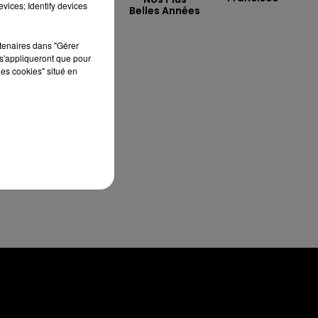
vices; Identify devices
My Life
Belles Années
rtenaires dans "Gérer
té
s'appliqueront que pour
les cookies" situé en