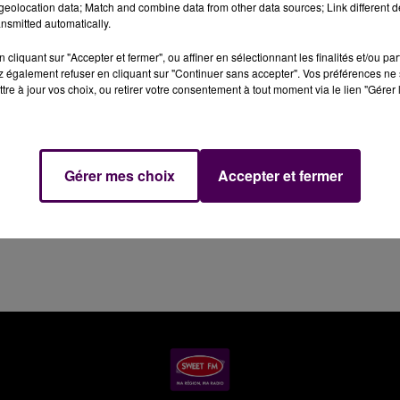
eolocation data; Match and combine data from other data sources; Link different de
nsmitted automatically.
24 avril à Champfleur : un accident venait d'impliquer une
cliquant sur "Accepter et fermer", ou affiner en sélectionnant les finalités et/ou pa
 fait état d'un blessé. Légèrement touchée, la victime a é
 également refuser en cliquant sur "Continuer sans accepter". Vos préférences ne 
 d'Ancinnes qui a été mobilisée.
tre à jour vos choix, ou retirer votre consentement à tout moment via le lien "Gérer 
Gérer mes choix
Accepter et fermer