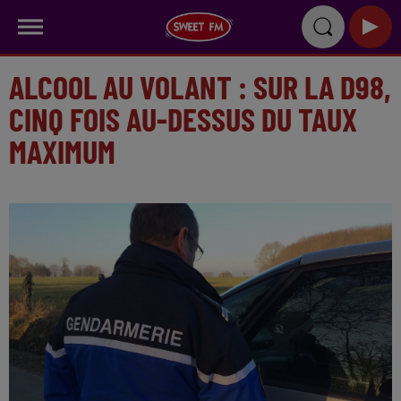
ALCOOL AU VOLANT : SUR LA D98,
CINQ FOIS AU-DESSUS DU TAUX
MAXIMUM