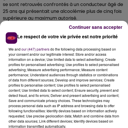
se sont retrouvés confrontés à un conducteur âgé de
25 ans qui présentait une alcoolémie plus de cinq fois
supérieure au maximum autorisé.
Continuer sans accepter
Malheureusement pour lui, l’intéressé se trouvait
"en
situation de récidive légale pour avoir déjà été
Le respect de votre vie privée est notre priorité
condamné suite à des faits similaires"
précisent les
militaires qui l’ont placé en garde à vue. Le lendemain,
We and
our (447) partners
do the following data processing based on
your consent and/or our legitimate interest: Store and/or access
le contrevenant a été laissé libre, non sans s’être vu
information on a device; Use limited data to select advertising; Create
notifier une convocation en justice programmée au 22
profiles for personalised advertising; Use profiles to select personalised
mars 2018.
advertising; Measure advertising performance; Measure content
performance; Understand audiences through statistics or combinations
of data from different sources; Develop and improve services; Create
profiles to personalise content; Use profiles to select personalised
content; Use limited data to select content; Ensure security, prevent and
detect fraud, and fix errors; Deliver and present advertising and content;
Save and communicate privacy choices. These technologies may
process personal data such as IP address and browsing data to offer
following functionalities: Identify devices based on information actively
requested; Use precise geolocation data; Match and combine data from
other data sources; Link different devices; Identify devices based on
information transmitted automatically.