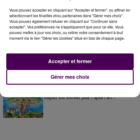
À LA UNE
Vous pouvez accepter en cliquant sur "Accepter et fermer", ou affiner en
sélectionnant les finalités et/ou partenaires dans "Gérer mes choix".
Vous pouvez également refuser en cliquant sur "Continuer sans
accepter". Vos préférences ne s'appliqueront que pour ce site. Vous
20h00
pouvez mettre à jour vos choix, ou retirer votre consentement à tout
Gagnez vos pass pour le V and B Fest' 2026 !
moment via le lien "Gérer les cookies" situé en bas de chaque page.
11 juillet 2026
Accepter et fermer
Inscrivez-vous au casting The Voice & The Voice
Kids !
Gérer mes choix
20h00
Gagnez vos entrées pour Papéa Parc !