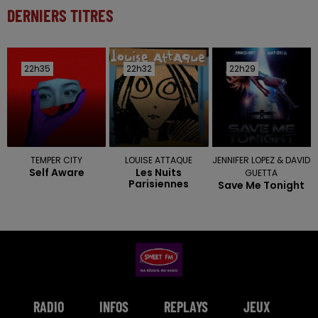
DERNIERS TITRES
22h35
22h35
22h32
22h32
22h29
22h29
TEMPER CITY
LOUISE ATTAQUE
JENNIFER LOPEZ & DAVID
Self Aware
Les Nuits
GUETTA
Parisiennes
Save Me Tonight
RADIO
INFOS
REPLAYS
JEUX