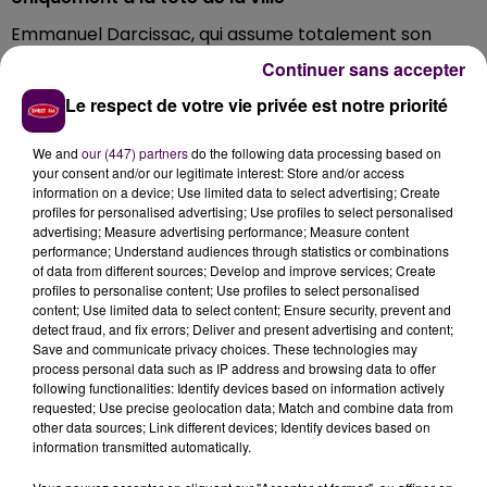
Emmanuel Darcissac, qui assume totalement son
étiquette
"Parti Socialiste"
était jusque-là premier
Continuer sans accepter
adjoint, en charge notamment des importants
Le respect de votre vie privée est notre priorité
portes-feuilles des finances, du commerce ou encore
du développement touristique. Contrairement à son
We and
our (447) partners
do the following data processing based on
prédécesseur, il ne cumulera ville et agglomération :
your consent and/or our legitimate interest: Store and/or access
c’est Ahamada Dibo qui prend la tête de la
information on a device; Use limited data to select advertising; Create
profiles for personalised advertising; Use profiles to select personalised
communauté urbaine d’Alençon.
advertising; Measure advertising performance; Measure content
performance; Understand audiences through statistics or combinations
of data from different sources; Develop and improve services; Create
profiles to personalise content; Use profiles to select personalised
content; Use limited data to select content; Ensure security, prevent and
detect fraud, and fix errors; Deliver and present advertising and content;
Save and communicate privacy choices. These technologies may
process personal data such as IP address and browsing data to offer
following functionalities: Identify devices based on information actively
requested; Use precise geolocation data; Match and combine data from
other data sources; Link different devices; Identify devices based on
information transmitted automatically.
À LA UNE