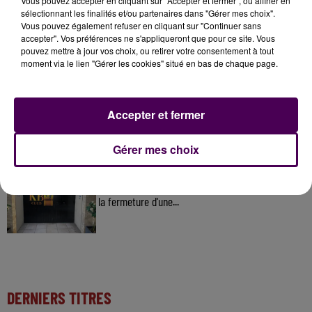
Vous pouvez accepter en cliquant sur "Accepter et fermer", ou affiner en
sélectionnant les finalités et/ou partenaires dans "Gérer mes choix".
Vous pouvez également refuser en cliquant sur "Continuer sans
31 juillet 2026
accepter". Vos préférences ne s'appliqueront que pour ce site. Vous
Gagnez vos entrées à Terra Botanica !
pouvez mettre à jour vos choix, ou retirer votre consentement à tout
moment via le lien "Gérer les cookies" situé en bas de chaque page.
11 juillet 2026
Accepter et fermer
Inscrivez-vous au casting The Voice & The Voice
Kids !
Gérer mes choix
12h02
Deux rixes en trois semaines : le préfet ordonne
la fermeture d'une...
DERNIERS TITRES