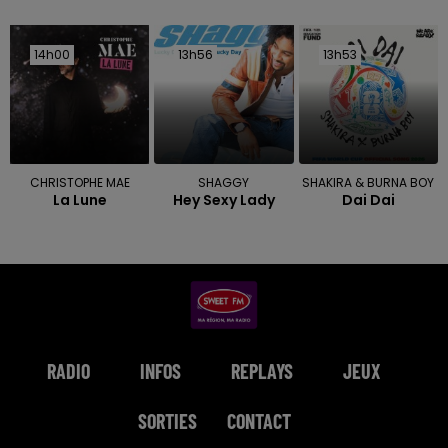
14h00
14h00
13h56
13h56
13h53
13h53
CHRISTOPHE MAE
SHAGGY
SHAKIRA & BURNA BOY
La Lune
Hey Sexy Lady
Dai Dai
RADIO
INFOS
REPLAYS
JEUX
SORTIES
CONTACT