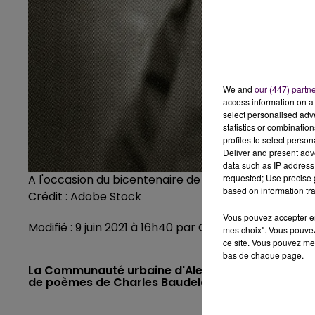
We and
our (447) partn
access information on a 
select personalised ad
statistics or combinatio
profiles to select person
Deliver and present adv
data such as IP address 
requested; Use precise g
A l'occasion du bicentenaire de sa naissance, Charl
based on information tra
Crédit :
Adobe Stock
Vous pouvez accepter en 
Modifié : 9 juin 2021 à 16h40 par Clément Rohée
mes choix". Vous pouvez
ce site. Vous pouvez met
bas de chaque page.
La Communauté urbaine d'Alençon propose des ateli
de poèmes de Charles Baudelaire.