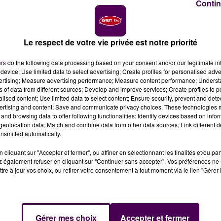
Contin
Le respect de votre vie privée est notre priorité
ers
do the following data processing based on your consent and/or our legitimate int
device; Use limited data to select advertising; Create profiles for personalised adver
vertising; Measure advertising performance; Measure content performance; Unders
ns of data from different sources; Develop and improve services; Create profiles to 
alised content; Use limited data to select content; Ensure security, prevent and detect
ertising and content; Save and communicate privacy choices. These technologies
and browsing data to offer following functionalities: Identify devices based on infor
eolocation data; Match and combine data from other data sources; Link different de
es Baudelaire est mis à l'honneur à Alençon
nsmitted automatically.
cliquant sur "Accepter et fermer", ou affiner en sélectionnant les finalités et/ou pa
 également refuser en cliquant sur "Continuer sans accepter". Vos préférences ne 
tre à jour vos choix, ou retirer votre consentement à tout moment via le lien "Gérer 
ers pour s'initier à l'impression en relief. Cela, auto
Gérer mes choix
Accepter et fermer