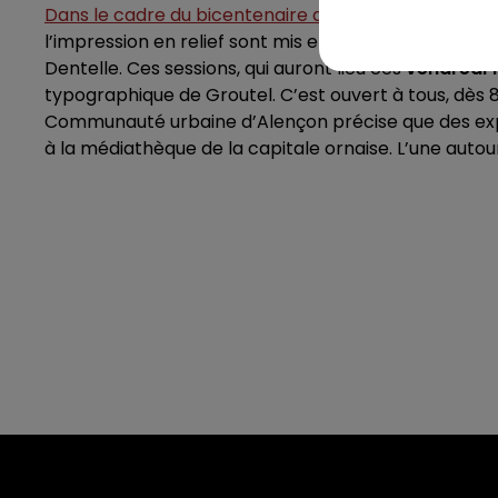
Dans le cadre du bicentenaire de la naissance du po
l’impression en relief sont mis en place à Alençon à
Dentelle. Ces sessions, qui auront lieu ces
vendredi 1
typographique de Groutel. C’est ouvert à tous, dès 
Communauté urbaine d’Alençon précise que des expos
à la médiathèque de la capitale ornaise. L’une autour