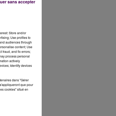
uer sans accepter
erest: Store and/or
tising; Use profiles to
tand audiences through
personalise content; Use
 fraud, and fix errors;
 may process personal
mation actively
vices; Identify devices
rtenaires dans "Gérer
s'appliqueront que pour
les cookies" situé en
ur