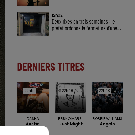
12h02
Deux rixes en trois semaines : le
préfet ordonne la fermeture d'une...
DERNIERS TITRES
22h51
22h51
22h48
22h48
22h43
22h43
DASHA
BRUNO MARS
ROBBIE WILLIAMS
Austin
I Just Might
Angels