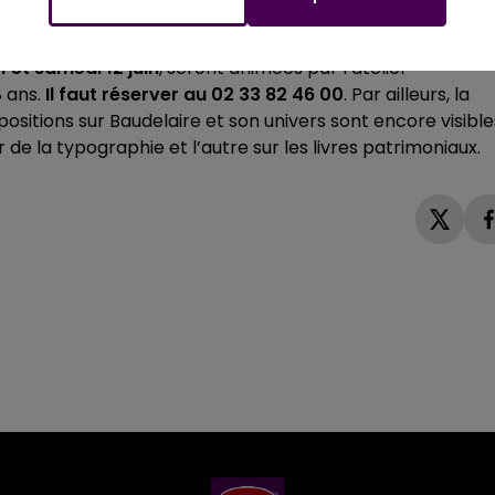
ète Charles Baudelaire,
des ateliers pour apprendre
 la médiathèque Charles Aveline, dans la cour carrée de l
1 et samedi 12 juin
, seront animées par l’atelier
8 ans.
Il faut réserver au 02 33 82 46 00
. Par ailleurs, la
itions sur Baudelaire et son univers sont encore visible
 de la typographie et l’autre sur les livres patrimoniaux.