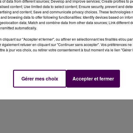
ns of data from different sources; Develop and improve services; Create profiles to 
alised content; Use limited data to select content; Ensure security, prevent and detect
ertising and content; Save and communicate privacy choices. These technologies
and browsing data to offer following functionalities: Identify devices based on infor
eolocation data; Match and combine data from other data sources; Link different de
mars à Alençon. Deux personnes âgées ont été légèreme
nsmitted automatically.
cliquant sur "Accepter et fermer", ou affiner en sélectionnant les finalités et/ou pa
 également refuser en cliquant sur "Continuer sans accepter". Vos préférences ne 
7h dans un immeuble situé sur la place René-Descartes à
tre à jour vos choix, ou retirer votre consentement à tout moment via le lien "Gérer 
ux personnes ont été prises en charge par les secours. L
s, ont été emmenées jusqu’au centre hospitalier de la
re été déterminée, une enquête de police est en cours.
Gérer mes choix
Accepter et fermer