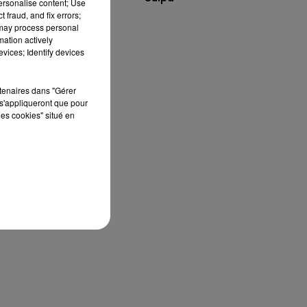
personalise content; Use
 fraud, and fix errors;
 may process personal
mation actively
vices; Identify devices
nt
rtenaires dans "Gérer
s'appliqueront que pour
les cookies" situé en
es