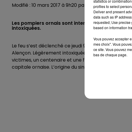
statistics or combinatio
Modifié : 10 mars 2017 à 9h20 par Noëlline Garon
profiles to select person
Deliver and present adv
data such as IP address 
requested; Use precise g
Les pompiers ornais sont intervenus ce jeudi 9 
intoxiquées.
based on information tra
Vous pouvez accepter en 
mes choix". Vous pouvez
Le feu s’est déclenché ce jeudi 9 mars peu avant 1
ce site. Vous pouvez met
Alençon. Légèrement intoxiquées par les fumées, de
bas de chaque page.
victimes, un centenaire et une femme âgée de 77 an
capitale ornaise. L’origine du sinistre n’a pas enco