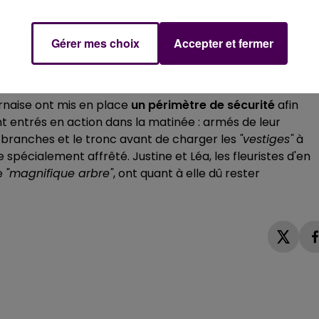
, place du Commandant-Desmeulles, il s'est
littéralemen
etrouver penché à 45 degrés au-dessus des voies de
Gérer mes choix
Accepter et fermer
ornaise ont mis en place
un périmètre de sécurité
afin
ont entrés en action dans la matinée : armés de leur
branches et le tronc avant de charger les
"vestiges"
à
pécialement affrêté. Justine et Léa, les fleuristes d'en
ce
"magnifique arbre"
, ont quant à elle dû rester