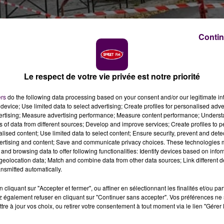
Contin
Le respect de votre vie privée est notre priorité
ers
do the following data processing based on your consent and/or our legitimate int
device; Use limited data to select advertising; Create profiles for personalised adver
vertising; Measure advertising performance; Measure content performance; Unders
ns of data from different sources; Develop and improve services; Create profiles to 
alised content; Use limited data to select content; Ensure security, prevent and detect
ertising and content; Save and communicate privacy choices. These technologies
and browsing data to offer following functionalities: Identify devices based on infor
eolocation data; Match and combine data from other data sources; Link different de
alayé le grand ouest entre ces mercredi 20 et jeudi 21
re-ville d'Alençon.
nsmitted automatically.
cliquant sur "Accepter et fermer", ou affiner en sélectionnant les finalités et/ou pa
 également refuser en cliquant sur "Continuer sans accepter". Vos préférences ne 
que le sujet s'est affaissé à l'opposé des façades et san
tre à jour vos choix, ou retirer votre consentement à tout moment via le lien "Gérer 
tait sans doute déjà plus en très bonne santé, n'a pas résis
le centre-ville d'Alençon en toute fin de soirée ce mercre