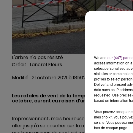
L'arbre n'a pas résisté
We and
our (447) partn
access information on a 
Crédit :
Lancrel Fleurs
select personalised ad
statistics or combinatio
Modifié : 21 octobre 2021 à 18h02 par La rédaction
profiles to select person
Deliver and present adv
data such as IP address 
requested; Use precise g
Les rafales de vent de la tempête "Aurore" qui a b
octobre, auront eu raison d'un arbre en plein cent
based on information tra
Vous pouvez accepter en 
mes choix". Vous pouvez
Impressionnant, mais heureusement sans gravité puis
ce site. Vous pouvez met
aller jusqu'à se coucher sur la rue. Un arbre, qui n'é
bas de chaque page.
aux bourrasques de vent qui ont soufflé jusque dans 