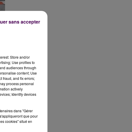
uer sans accepter
erest: Store and/or
tising; Use profiles to
tand audiences through
personalise content; Use
 fraud, and fix errors;
 may process personal
mation actively
vices; Identify devices
rtenaires dans "Gérer
s'appliqueront que pour
s
les cookies" situé en
té
di