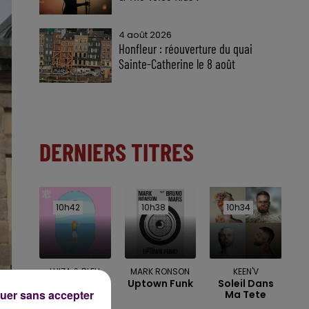
4 août 2026
Honfleur : réouverture du quai
Sainte-Catherine le 8 août
DERNIERS TITRES
10h42
10h42
10h38
10h38
10h34
10h34
LUIZA & BLEU
MARK RONSON
KEEN'V
Uptown Funk
Soleil Dans
SOLEIL
uer sans accepter
Ma Tete
Soleil Bleu