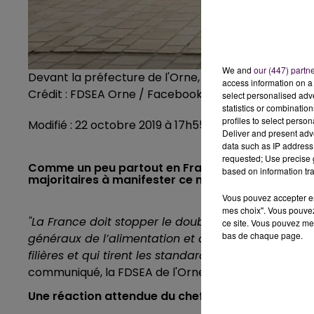
We and
our (447) partn
Devant la préfecture de l'Orne, ce mardi 22 octobr
access information on a 
Crédit :
FDSEA Orne / Facebook
select personalised ad
statistics or combinatio
profiles to select person
Modifié : 22 octobre 2019 à 17h55 par Emilien Border
Deliver and present adv
data such as IP address 
requested; Use precise g
Comme un peu partout en France, les agriculteurs
based on information tra
majoritaires à manifester ce mardi 22 octobre à 
Vous pouvez accepter en 
mes choix". Vous pouvez
"La France doit stopper le double-discours entre 
ce site. Vous pouvez met
bas de chaque page.
généraux de l’alimentation et de l’autre, la ratif
filières et qui tirent les standards de production
communiqué, la FDSEA de l'Orne, qui organisait ce m
Une réaction attendue du chef de l'Etat