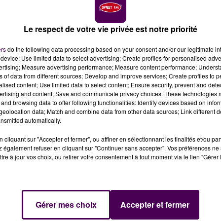
Le respect de votre vie privée est notre priorité
ers
do the following data processing based on your consent and/or our legitimate int
e à Alençon
device; Use limited data to select advertising; Create profiles for personalised adver
vertising; Measure advertising performance; Measure content performance; Unders
ns of data from different sources; Develop and improve services; Create profiles to 
alised content; Use limited data to select content; Ensure security, prevent and detect
ie
ertising and content; Save and communicate privacy choices. These technologies
and browsing data to offer following functionalities: Identify devices based on infor
eolocation data; Match and combine data from other data sources; Link different de
 de l'Orne étaient appelés par leurs syndicats
nsmitted automatically.
Alençon.
cliquant sur "Accepter et fermer", ou affiner en sélectionnant les finalités et/ou pa
 également refuser en cliquant sur "Continuer sans accepter". Vos préférences ne 
d’un côté, la montée en gamme prônée lors des états
tre à jour vos choix, ou retirer votre consentement à tout moment via le lien "Gérer 
ication d’accords de libre-échange destructeurs pour nos
 vers le bas comme le CETA et le MERCOSUR"
estime, dans 
ardi 22 octobre une action à Alençon.
Gérer mes choix
Accepter et fermer