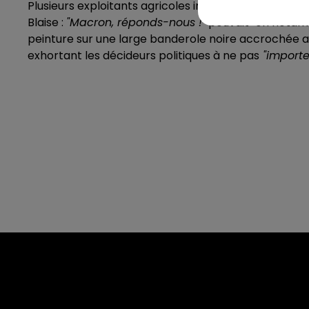
Plusieurs exploitants agricoles installés dans le dé
Blaise :
"Macron, réponds-nous !"
pouvait-on notamm
peinture sur une large banderole noire accrochée aux
exhortant les décideurs politiques à ne pas
"importe