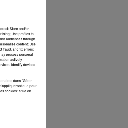
erest: Store and/or
tising; Use profiles to
tand audiences through
personalise content; Use
 fraud, and fix errors;
 may process personal
mation actively
vices; Identify devices
rtenaires dans "Gérer
s'appliqueront que pour
les cookies" situé en
un