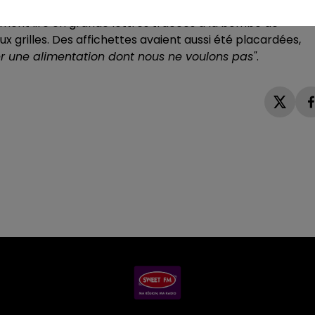
partement ont manifesté devant la préfecture, rue Saint-
ent lire en grande lettres tracées à la bombe de
 grilles. Des affichettes avaient aussi été placardées,
r une alimentation dont nous ne voulons pas"
.