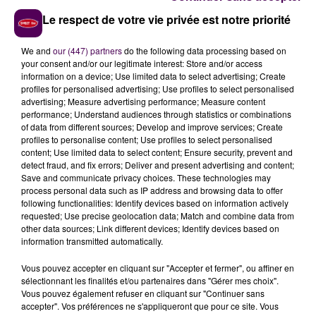
d'abstention de 24,24%. Par ailleurs, 191 personnes ont
Le respect de votre vie privée est notre priorité
décidé de voter blanc.
We and
our (447) partners
do the following data processing based on
your consent and/or our legitimate interest: Store and/or access
information on a device; Use limited data to select advertising; Create
profiles for personalised advertising; Use profiles to select personalised
advertising; Measure advertising performance; Measure content
performance; Understand audiences through statistics or combinations
of data from different sources; Develop and improve services; Create
profiles to personalise content; Use profiles to select personalised
content; Use limited data to select content; Ensure security, prevent and
detect fraud, and fix errors; Deliver and present advertising and content;
Save and communicate privacy choices. These technologies may
process personal data such as IP address and browsing data to offer
À LA UNE
following functionalities: Identify devices based on information actively
requested; Use precise geolocation data; Match and combine data from
other data sources; Link different devices; Identify devices based on
7 août 2026
information transmitted automatically.
Gagnez vos pass pour le V and B Fest' 2026 !
Vous pouvez accepter en cliquant sur "Accepter et fermer", ou affiner en
sélectionnant les finalités et/ou partenaires dans "Gérer mes choix".
Vous pouvez également refuser en cliquant sur "Continuer sans
accepter". Vos préférences ne s'appliqueront que pour ce site. Vous
11 juillet 2026