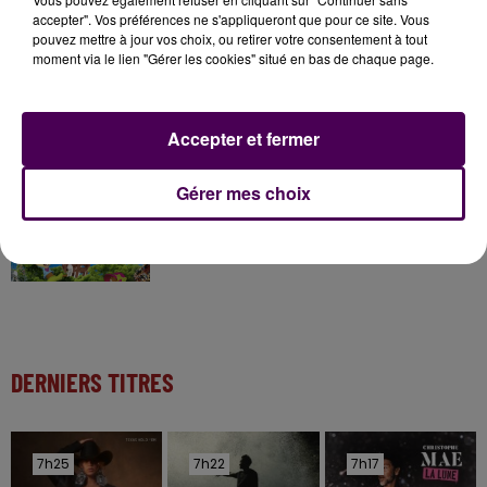
accepter". Vos préférences ne s'appliqueront que pour ce site. Vous
pouvez mettre à jour vos choix, ou retirer votre consentement à tout
moment via le lien "Gérer les cookies" situé en bas de chaque page.
11 juillet 2026
Inscrivez-vous au casting The Voice & The Voice
Kids !
Accepter et fermer
7 août 2026
Gérer mes choix
Gagnez vos entrées pour Papéa Parc !
DERNIERS TITRES
7h25
7h25
7h22
7h22
7h17
7h17