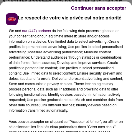
structures engagées dans l’accueil et le soutien aux
Continuer sans accepter
réfugiés de tous horizons. Billets mis en vente -à 22
euros s'agissant du tarif normal, réduits à 15 euros
Le respect de votre vie privée est notre priorité
pour les chômeurs et les moins de 25 ans-, à l’office
de tourisme de la capitale ornaise ou en ligne via le
We and
our (447) partners
do the following data processing based on
site visitalencon.com.
your consent and/or our legitimate interest: Store and/or access
information on a device; Use limited data to select advertising; Create
profiles for personalised advertising; Use profiles to select personalised
advertising; Measure advertising performance; Measure content
performance; Understand audiences through statistics or combinations
of data from different sources; Develop and improve services; Create
profiles to personalise content; Use profiles to select personalised
content; Use limited data to select content; Ensure security, prevent and
detect fraud, and fix errors; Deliver and present advertising and content;
Save and communicate privacy choices. These technologies may
process personal data such as IP address and browsing data to offer
following functionalities: Identify devices based on information actively
requested; Use precise geolocation data; Match and combine data from
other data sources; Link different devices; Identify devices based on
À LA UNE
information transmitted automatically.
Vous pouvez accepter en cliquant sur "Accepter et fermer", ou affiner en
7 août 2026
sélectionnant les finalités et/ou partenaires dans "Gérer mes choix".
Gagnez vos pass pour le V and B Fest' 2026 !
Vous pouvez également refuser en cliquant sur "Continuer sans