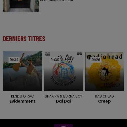
DERNIERS TITRES
9h34
9h34
9h30
9h30
9h26
9h26
KENDJI GIRAC
SHAKIRA & BURNA BOY
RADIOHEAD
Evidemment
Dai Dai
Creep