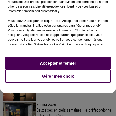
requested; Use precise geolocation data; Match and combine data from
other data sources; Link different devices; Identify devices based on
information transmitted automatically.
Vous pouvez accepter en cliquant sur "Accepter et fermer", ou affiner en
sélectionnant les finalités et/ou partenaires dans "Gérer mes choix".
Vous pouvez également refuser en cliquant sur "Continuer sans
accepter". Vos préférences ne s'appliqueront que pour ce site. Vous
À LA UNE
pouvez mettre à jour vos choix, ou retirer votre consentement à tout
moment via le lien "Gérer les cookies" situé en bas de chaque page.
31 juillet 2026
Gagnez vos entrées à Terra Botanica !
Accepter et fermer
Gérer mes choix
11 juillet 2026
Inscrivez-vous au casting The Voice & The Voice
Kids !
6 août 2026
Deux rixes en trois semaines : le préfet ordonne
la fermeture d'une...