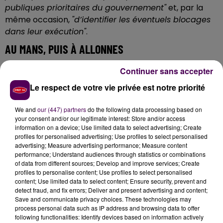
publiques
prioritaires du gouvernement"
et, par la
même occasion,
"d’identifier les éventuels blocages
dans leur exécution"
.
AU MANS, PUIS À ALLONNES
Selon le déroulé prévisionnel, Amélie de Montchalin
Continuer sans accepter
doit d'abord effectuer
une visite sur le chantier de la
Le respect de votre vie privée est notre priorité
crèche multi-accueil des Sablons, au Mans, dès
9h45
. A partir de 10h25, elle signera, au centre social
We and
our (447) partners
do the following data processing based on
des quartiers sud, boulevard des Glonnières, toujours
your consent and/or our legitimate interest: Store and/or access
information on a device; Use limited data to select advertising; Create
au Mans donc, une
"convention France Services"
.
profiles for personalised advertising; Use profiles to select personalised
Dernière étape à 11h20 : la ministre se rendra au
advertising; Measure advertising performance; Measure content
"Cube"
-lieu d'accueil pour les personnes désireuses
performance; Understand audiences through statistics or combinations
of data from different sources; Develop and improve services; Create
de mieux comprendre les outils informatiques- , rue
profiles to personalise content; Use profiles to select personalised
Jean-Behra à Allonnes.
content; Use limited data to select content; Ensure security, prevent and
detect fraud, and fix errors; Deliver and present advertising and content;
Save and communicate privacy choices. These technologies may
process personal data such as IP address and browsing data to offer
following functionalities: Identify devices based on information actively