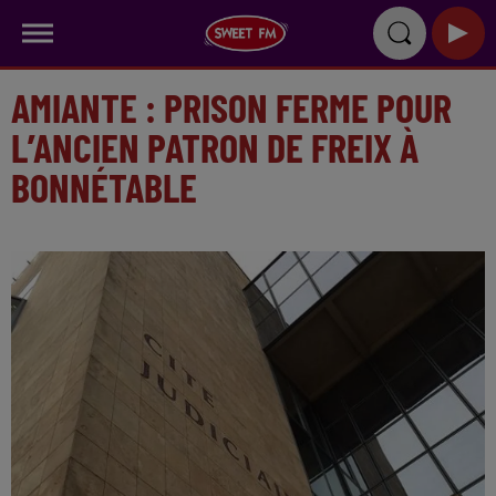
AMIANTE : PRISON FERME POUR
L’ANCIEN PATRON DE FREIX À
BONNÉTABLE