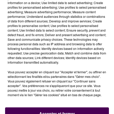
indemniser les victimes entre 500 et 1 500 euros
information on a device; Use limited data to select advertising; Create
profiles for personalised advertising; Use profiles to select personalised
chacune. En revanche, le tribunal n’a pas retenu le
advertising; Measure advertising performance; Measure content
préjudice d’anxiété comme le souhaitaient les parties
performance; Understand audiences through statistics or combinations
civiles. Un regret pour Sonia Hertz, présidente de
of data from different sources; Develop and improve services; Create
profiles to personalise content; Use profiles to select personalised
l’association de défense des victimes de l’amiante en
content; Use limited data to select content; Ensure security, prevent and
Sarthe :
"Ils vivent tous avec une épée de Damoclès
detect fraud, and fix errors; Deliver and present advertising and content;
au-dessus de la tête. Ils peuvent tomber malade à
Save and communicate privacy choices. These technologies may
process personal data such as IP address and browsing data to offer
tout moment, soit des plaques pleurales voire pire le
following functionalities: Identify devices based on information actively
mésothéliome, mais la justice a malheureusement
requested; Use precise geolocation data; Match and combine data from
du mal à reconnaître ce préjudice d’anxiété".
other data sources; Link different devices; Identify devices based on
information transmitted automatically.
Écouter le podcast
Vous pouvez accepter en cliquant sur "Accepter et fermer", ou affiner en
sélectionnant les finalités et/ou partenaires dans "Gérer mes choix".
Vous pouvez également refuser en cliquant sur "Continuer sans
accepter". Vos préférences ne s'appliqueront que pour ce site. Vous
pouvez mettre à jour vos choix, ou retirer votre consentement à tout
moment via le lien "Gérer les cookies" situé en bas de chaque page.
Accepter et fermer