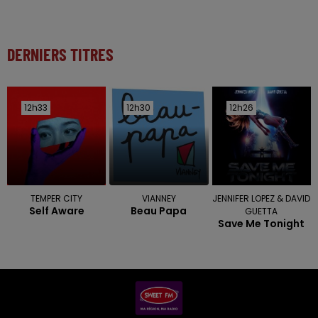
DERNIERS TITRES
12h33
12h33
12h30
12h30
12h26
12h26
TEMPER CITY
VIANNEY
JENNIFER LOPEZ & DAVID
Self Aware
Beau Papa
GUETTA
Save Me Tonight