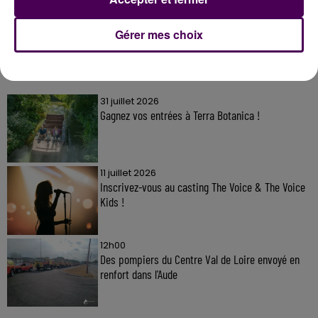
Gérer mes choix
À LA UNE
31 juillet 2026
Gagnez vos entrées à Terra Botanica !
11 juillet 2026
Inscrivez-vous au casting The Voice & The Voice
Kids !
12h00
Des pompiers du Centre Val de Loire envoyé en
renfort dans l'Aude