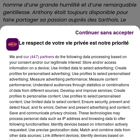
homme d’une grande humilité et d’une remarquable
gentillesse. Anthony était toujours disponible pour
faire partager sa passion auprès des Sarthois.
Le
Conseil départemental de la Sarthe, qui l’a
Continuer sans accepter
accompagné depuis le début de sa carrière, a
perdu aujourd’hui l’un de ses champions les plus
Le respect de votre vie privée est notre priorité
titrés, et un véritable ambassadeur de notre
département.
A ses proches, sa femme et ses
We and
our (447) partners
do the following data processing based on
your consent and/or our legitimate interest: Store and/or access
enfants, j’adresse mes plus sincères condoléances"
information on a device; Use limited data to select advertising; Create
écrit Dominique Le Mèner, président du Conseil
profiles for personalised advertising; Use profiles to select personalised
départemental de la Sarthe dans communiqué
advertising; Measure advertising performance; Measure content
performance; Understand audiences through statistics or combinations
adressé aux rédactions.
of data from different sources; Develop and improve services; Create
profiles to personalise content; Use profiles to select personalised
content; Use limited data to select content; Ensure security, prevent and
detect fraud, and fix errors; Deliver and present advertising and content;
Save and communicate privacy choices. These technologies may
process personal data such as IP address and browsing data to offer
following functionalities: Identify devices based on information actively
requested; Use precise geolocation data; Match and combine data from
other data sources; Link different devices; Identify devices based on