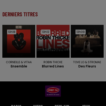
DERNIERS TITRES
13h18
13h18
13h12
13h12
13h09
13h09
CORNEILLE & VITAA
ROBIN THICKE
TOVE LO & STROMAE
Ensemble
Blurred Lines
Des Fleurs