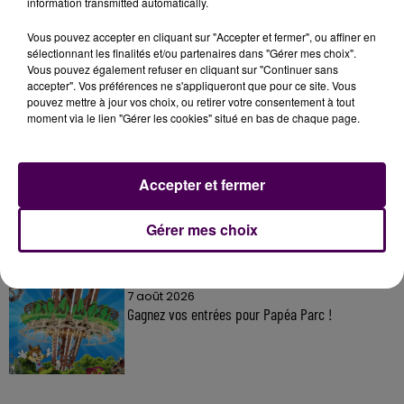
information transmitted automatically.
Vous pouvez accepter en cliquant sur "Accepter et fermer", ou affiner en
sélectionnant les finalités et/ou partenaires dans "Gérer mes choix".
À LA UNE
Vous pouvez également refuser en cliquant sur "Continuer sans
accepter". Vos préférences ne s'appliqueront que pour ce site. Vous
pouvez mettre à jour vos choix, ou retirer votre consentement à tout
7 août 2026
moment via le lien "Gérer les cookies" situé en bas de chaque page.
Gagnez vos pass pour le V and B Fest' 2026 !
Accepter et fermer
11 juillet 2026
Inscrivez-vous au casting The Voice & The Voice
Gérer mes choix
Kids !
7 août 2026
Gagnez vos entrées pour Papéa Parc !