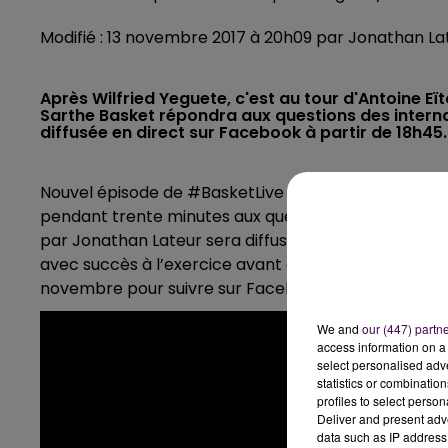
Modifié : 13 novembre 2017 à 20h09 par Jonathan La
Après Wilfried Yeguete, c'est au tour d'Antoine 
Sarthe Basket répondra aux questions des interna
diffusée en direct sur Facebook à partir de 18h45.
Nouvel épisode de #BasketLive ce jeudi 16 novembre.
pendant trente minutes aux questions des internaut
par Jonathan Lateur sera diffusée en direct sur Face
avec succès à l’exercice avant d’offrir un t-shirt dé
novembre pour suivre sur Facebook cet entretien ex
We and
our (447) partn
access information on a 
select personalised ad
statistics or combinatio
profiles to select person
Deliver and present adv
data such as IP address 