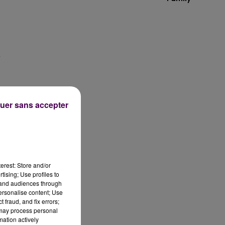
w
uer sans accepter
erest: Store and/or
tising; Use profiles to
tand audiences through
personalise content; Use
 fraud, and fix errors;
 may process personal
mation actively