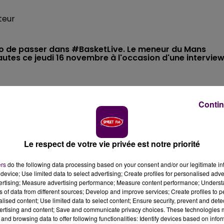
teur
Eïto de passer dans #BasketLive. Le meneur du Mans
utes ce jeudi 16 novembre à l'occasion d'une intervie
 Depuis la salle Antarès au Mans, Antoine Eïto répondra
Contin
es. L’interview du meneur du Mans Sarthe Basket réalisée
book. Le mois dernier, Wilfried Yeguete s’était déjà prêté
dicacé aux fans. Rendez-vous à partir de 18h45 ce jeudi 16
Le respect de votre vie privée est notre priorité
clusif !
ers
do the following data processing based on your consent and/or our legitimate int
device; Use limited data to select advertising; Create profiles for personalised adver
vertising; Measure advertising performance; Measure content performance; Unders
ns of data from different sources; Develop and improve services; Create profiles to 
alised content; Use limited data to select content; Ensure security, prevent and detect
ertising and content; Save and communicate privacy choices. These technologies
and browsing data to offer following functionalities: Identify devices based on infor