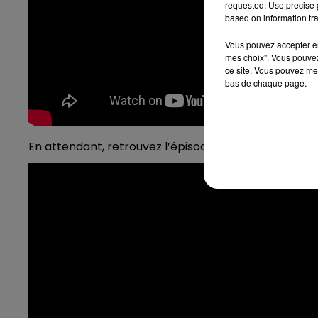
requested; Use precise g
based on information tra
Vous pouvez accepter en 
mes choix". Vous pouvez
ce site. Vous pouvez met
bas de chaque page.
En attendant, retrouvez l’épisode précédent en vidé