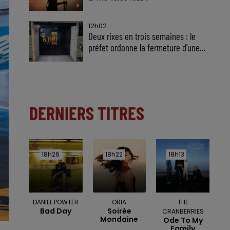
12h02
Deux rixes en trois semaines : le
préfet ordonne la fermeture d'une...
DERNIERS TITRES
18h26
18h26
18h22
18h22
18h13
18h13
DANIEL POWTER
ORIA
THE
Bad Day
Soirée
CRANBERRIES
Mondaine
Ode To My
Family