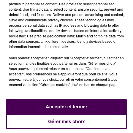
profiles to personalise content; Use profiles to select personalised
l’urgence des dessins qui seront ensuite insérés dans
content; Use limited data to select content; Ensure security, prevent and
un recueil. Recueil imprimé sur du papier recyclé de
detect fraud, and fix errors; Deliver and present advertising and content;
Save and communicate privacy choices. These technologies may
l’usine de Bessé-sur-Braye. L’objectif est de terminer
process personal data such as IP address and browsing data to offer
au plus vite cet ouvrage afin de le présenter
following functionalities: Identify devices based on information actively
dimanche, au château de Courtanvaux.
requested; Use precise geolocation data; Match and combine data from
other data sources; Link different devices; Identify devices based on
information transmitted automatically.
Vous pouvez accepter en cliquant sur "Accepter et fermer", ou affiner en
sélectionnant les finalités et/ou partenaires dans "Gérer mes choix".
Vous pouvez également refuser en cliquant sur "Continuer sans
accepter". Vos préférences ne s'appliqueront que pour ce site. Vous
pouvez mettre à jour vos choix, ou retirer votre consentement à tout
moment via le lien "Gérer les cookies" situé en bas de chaque page.
À LA UNE
Accepter et fermer
Gérer mes choix
7 août 2026
Gagnez vos pass pour le V and B Fest' 2026 !