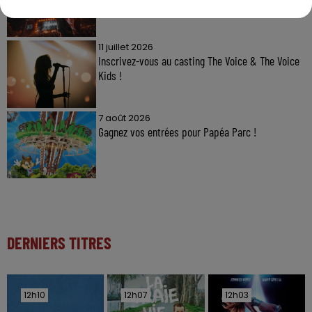
11 juillet 2026
Inscrivez-vous au casting The Voice & The Voice
Kids !
7 août 2026
Gagnez vos entrées pour Papéa Parc !
DERNIERS TITRES
12h10
12h10
12h07
12h07
12h03
12h03