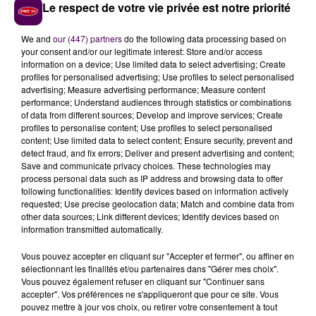
axe, jusqu'au mercredi 16 septembre.
Une déviation
Le respect de votre vie privée est notre priorité
sera mise en place
par les services de la collectivité.
We and
our (447) partners
do the following data processing based on
your consent and/or our legitimate interest: Store and/or access
information on a device; Use limited data to select advertising; Create
profiles for personalised advertising; Use profiles to select personalised
advertising; Measure advertising performance; Measure content
performance; Understand audiences through statistics or combinations
of data from different sources; Develop and improve services; Create
profiles to personalise content; Use profiles to select personalised
content; Use limited data to select content; Ensure security, prevent and
detect fraud, and fix errors; Deliver and present advertising and content;
Save and communicate privacy choices. These technologies may
process personal data such as IP address and browsing data to offer
À LA UNE
following functionalities: Identify devices based on information actively
requested; Use precise geolocation data; Match and combine data from
other data sources; Link different devices; Identify devices based on
31 juillet 2026
information transmitted automatically.
Gagnez vos entrées à Terra Botanica !
Vous pouvez accepter en cliquant sur "Accepter et fermer", ou affiner en
sélectionnant les finalités et/ou partenaires dans "Gérer mes choix".
Vous pouvez également refuser en cliquant sur "Continuer sans
accepter". Vos préférences ne s'appliqueront que pour ce site. Vous
11 juillet 2026
pouvez mettre à jour vos choix, ou retirer votre consentement à tout
Inscrivez-vous au casting The Voice & The Voice