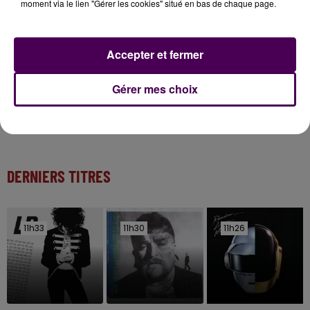
moment via le lien "Gérer les cookies" situé en bas de chaque page.
Kids !
6 août 2026
Accepter et fermer
Deux rixes en trois semaines : le préfet ordonne
la fermeture d'une...
Gérer mes choix
DERNIERS TITRES
11h33
11h33
11h30
11h30
11h26
11h26