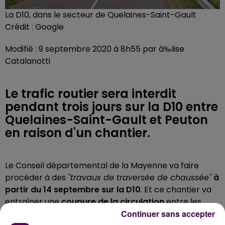
La D10, dans le secteur de Quelaines-Saint-Gault
Crédit :
Google
Modifié : 9 septembre 2020 à 8h55 par à‰lise
Catalanotti
Le trafic routier sera interdit
pendant trois jours sur la D10 entre
Quelaines-Saint-Gault et Peuton
en raison d'un chantier.
Le Conseil départemental
de la Mayenne
va faire
procéder à des
"travaux de traversée de chaussée"
à
partir du 14 septembre sur la D10
. Et ce chantier va
entraîner une
coupure de la circulation
entre les
Continuer sans accepter
bourgs de Quelaines-Saint-Gault et de Peuton sur cet