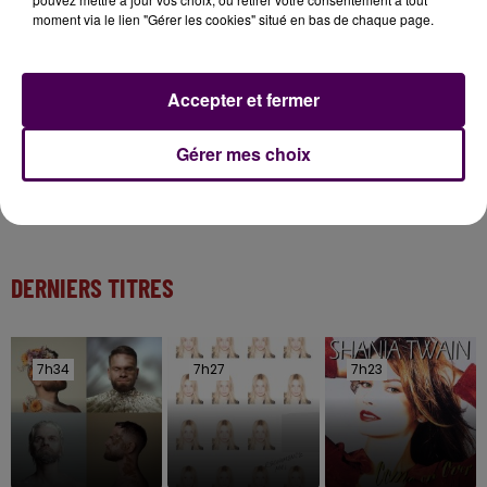
Inscrivez-vous au casting The Voice & The Voice
moment via le lien "Gérer les cookies" situé en bas de chaque page.
Kids !
7 août 2026
Accepter et fermer
Gagnez vos entrées pour Papéa Parc !
Gérer mes choix
DERNIERS TITRES
7h34
7h34
7h27
7h27
7h23
7h23