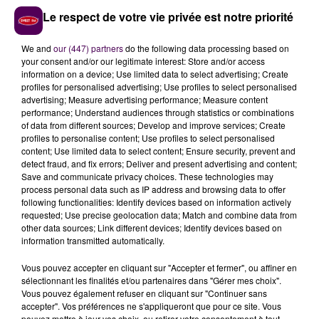
centre opérationnel des secours dans le
Le respect de votre vie privée est notre priorité
département.
We and
our (447) partners
do the following data processing based on
your consent and/or our legitimate interest: Store and/or access
information on a device; Use limited data to select advertising; Create
profiles for personalised advertising; Use profiles to select personalised
advertising; Measure advertising performance; Measure content
performance; Understand audiences through statistics or combinations
of data from different sources; Develop and improve services; Create
profiles to personalise content; Use profiles to select personalised
content; Use limited data to select content; Ensure security, prevent and
detect fraud, and fix errors; Deliver and present advertising and content;
Save and communicate privacy choices. These technologies may
process personal data such as IP address and browsing data to offer
À LA UNE
following functionalities: Identify devices based on information actively
requested; Use precise geolocation data; Match and combine data from
other data sources; Link different devices; Identify devices based on
7 août 2026
information transmitted automatically.
Gagnez vos pass pour le V and B Fest' 2026 !
Vous pouvez accepter en cliquant sur "Accepter et fermer", ou affiner en
sélectionnant les finalités et/ou partenaires dans "Gérer mes choix".
Vous pouvez également refuser en cliquant sur "Continuer sans
accepter". Vos préférences ne s'appliqueront que pour ce site. Vous
11 juillet 2026
pouvez mettre à jour vos choix, ou retirer votre consentement à tout