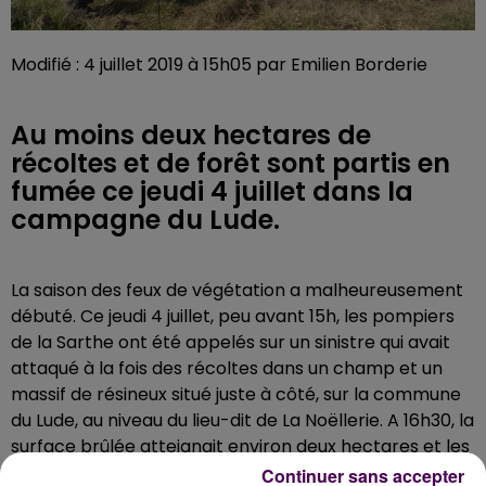
Modifié : 4 juillet 2019 à 15h05 par Emilien Borderie
Au moins deux hectares de
récoltes et de forêt sont partis en
fumée ce jeudi 4 juillet dans la
campagne du Lude.
La saison des feux de végétation a malheureusement
débuté. Ce jeudi 4 juillet, peu avant 15h, les pompiers
de la Sarthe ont été appelés sur un sinistre qui avait
attaqué à la fois des récoltes dans un champ et un
massif de résineux situé juste à côté, sur la commune
du Lude, au niveau du lieu-dit de La Noëllerie. A 16h30, la
surface brûlée atteignait environ deux hectares et les
flammes n'étaient pas encore
"fixées"
précise-t-on au
Continuer sans accepter