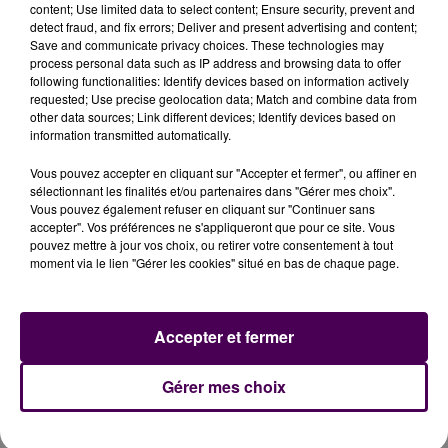
pour le préjudice lié au retard pris par les travaux…
content; Use limited data to select content; Ensure security, prevent and
detect fraud, and fix errors; Deliver and present advertising and content;
Nos recours sont pointés du doigt, pourtant, ils ne
Save and communicate privacy choices. These technologies may
sont pas suspensifs, les tractopelles auraient déjà pu
process personal data such as IP address and browsing data to offer
arriver !"
.
following functionalities: Identify devices based on information actively
requested; Use precise geolocation data; Match and combine data from
other data sources; Link different devices; Identify devices based on
information transmitted automatically.
Vous pouvez accepter en cliquant sur "Accepter et fermer", ou affiner en
sélectionnant les finalités et/ou partenaires dans "Gérer mes choix".
Vous pouvez également refuser en cliquant sur "Continuer sans
accepter". Vos préférences ne s'appliqueront que pour ce site. Vous
pouvez mettre à jour vos choix, ou retirer votre consentement à tout
moment via le lien "Gérer les cookies" situé en bas de chaque page.
À LA UNE
Accepter et fermer
7 août 2026
Gérer mes choix
Gagnez vos pass pour le V and B Fest' 2026 !