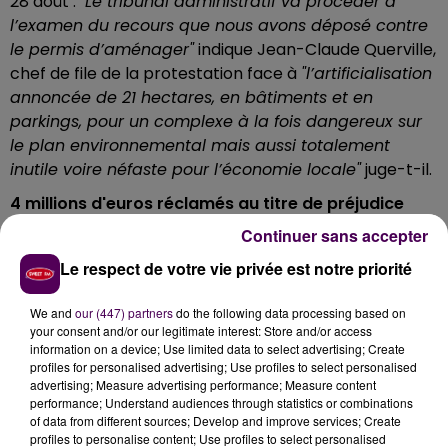
28 août :
"Le tribunal administratif va procéder à
l’examen du recours que nous avons déposé contre
le permis d’aménager"
indique Jean-Claude Querville,
chef de file de la protestation face à
"l’artificialisation
annoncée de 21 hectares, en bâtiments et en
parkings, pour un complexe à la fois dangereux sur
le plan environnemental mais aussi totalement
inutile voire néfaste pour l’économie locale"
juge-t-il.
4 millions d'euros réclamés au titre de préjudice
Continuer sans accepter
C’est à partir de 9h15 que le dossier sera évoqué ce
mercredi à Nantes :
"Le rapporteur public fera part
Le respect de votre vie privée est notre priorité
de ses conclusions, on aura donc une première
tendance en milieu de matinée, mais la décision
We and
our (447) partners
do the following data processing based on
your consent and/or our legitimate interest: Store and/or access
finale ne sera rendue par le tribunal que d’ici trois
information on a device; Use limited data to select advertising; Create
semaines a priori"
précise Jean-Claude Querville qui
profiles for personalised advertising; Use profiles to select personalised
se prépare à un autre rendez-vous :
"le 17 septembre,
advertising; Measure advertising performance; Measure content
performance; Understand audiences through statistics or combinations
le palais de justice du Mans tranchera au sujet des 4
of data from different sources; Develop and improve services; Create
millions d’euros que nous réclament les promoteurs
profiles to personalise content; Use profiles to select personalised