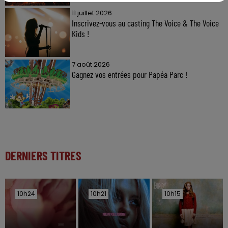
11 juillet 2026
Inscrivez-vous au casting The Voice & The Voice
Kids !
7 août 2026
Gagnez vos entrées pour Papéa Parc !
DERNIERS TITRES
10h24
10h24
10h21
10h21
10h15
10h15