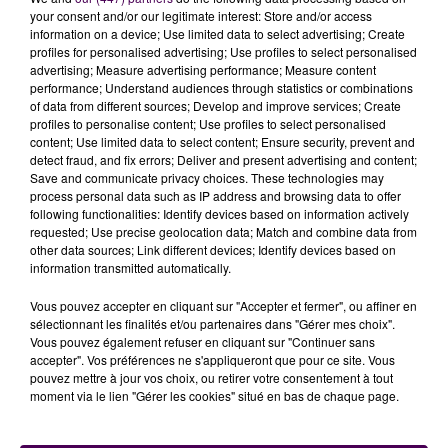
your consent and/or our legitimate interest: Store and/or access
information on a device; Use limited data to select advertising; Create
profiles for personalised advertising; Use profiles to select personalised
advertising; Measure advertising performance; Measure content
performance; Understand audiences through statistics or combinations
of data from different sources; Develop and improve services; Create
profiles to personalise content; Use profiles to select personalised
À LA UNE
content; Use limited data to select content; Ensure security, prevent and
detect fraud, and fix errors; Deliver and present advertising and content;
Save and communicate privacy choices. These technologies may
7 août 2026
process personal data such as IP address and browsing data to offer
Gagnez vos pass pour le V and B Fest' 2026 !
following functionalities: Identify devices based on information actively
requested; Use precise geolocation data; Match and combine data from
other data sources; Link different devices; Identify devices based on
information transmitted automatically.
11 juillet 2026
Vous pouvez accepter en cliquant sur "Accepter et fermer", ou affiner en
Inscrivez-vous au casting The Voice & The Voice
sélectionnant les finalités et/ou partenaires dans "Gérer mes choix".
Kids !
Vous pouvez également refuser en cliquant sur "Continuer sans
accepter". Vos préférences ne s'appliqueront que pour ce site. Vous
pouvez mettre à jour vos choix, ou retirer votre consentement à tout
7 août 2026
moment via le lien "Gérer les cookies" situé en bas de chaque page.
Gagnez vos entrées pour Papéa Parc !