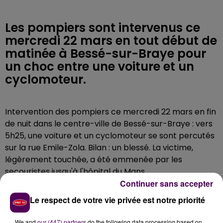
Les pompiers sont intervenus ce
mercredi 22 mars en tout début de
matinée à Bessé-sur-Braye pour
un choc entre une voiture et un
cyclomoteur.
Intervention des pompiers ce mercredi 22 mars en fin
de nuit dans le centre-ville de Bessé-sur-Braye : vers
5h25, une voiture et un cyclomoteur se sont percutés
sur la rue Emile-Zola. Bilan : un blessé. La victime,
légèrement touchée, a été emmenée par les
secouristes jusqu'à l'hôpital du Mans.
Continuer sans accepter
Le respect de votre vie privée est notre priorité
We and
our (447) partners
do the following data processing based on