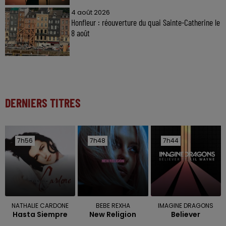
4 août 2026
Honfleur : réouverture du quai Sainte-Catherine le
8 août
DERNIERS TITRES
7h56
7h56
7h48
7h48
7h44
7h44
NATHALIE CARDONE
BEBE REXHA
IMAGINE DRAGONS
Hasta Siempre
New Religion
Believer