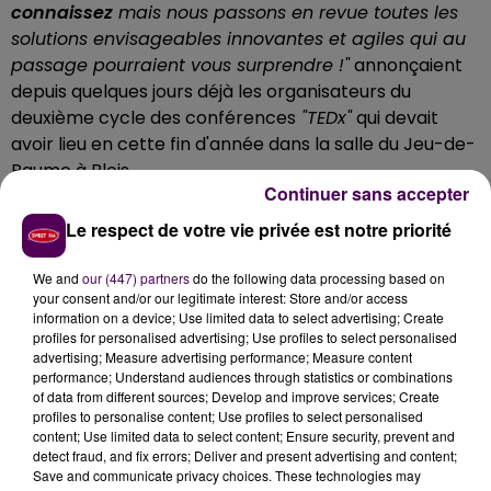
connaissez
mais nous passons en revue toutes les
solutions envisageables innovantes et agiles qui au
passage pourraient vous surprendre !"
annonçaient
depuis quelques jours déjà les organisateurs du
deuxième cycle des conférences
"TEDx"
qui devait
avoir lieu en cette fin d'année dans la salle du Jeu-de-
Paume à Blois.
Continuer sans accepter
REPORT AU MOIS D'AVRIL PROCHAIN
Le respect de votre vie privée est notre priorité
Compte tenu des restrictions liées à l'application des
gestes barrières et au respect du confinement, le
We and
our (447) partners
do the following data processing based on
your consent and/or our legitimate interest: Store and/or access
rendez-vous -qui restera consacré au thème de
"la
information on a device; Use limited data to select advertising; Create
dopamine"
- est
décalé au 3 avril prochain
:
profiles for personalised advertising; Use profiles to select personalised
"L’actualité sanitaire nous impose à tou(te)s une
advertising; Measure advertising performance; Measure content
performance; Understand audiences through statistics or combinations
nouvelle expérience, mais à bien y réfléchir, vivre des
of data from different sources; Develop and improve services; Create
expériences, c’est le propre des TEDx en plus de
profiles to personalise content; Use profiles to select personalised
diffuser des idées qui valent la peine d’être
content; Use limited data to select content; Ensure security, prevent and
detect fraud, and fix errors; Deliver and present advertising and content;
partagées"
conclut-on, dans un élan d'optimisme.
Save and communicate privacy choices. These technologies may