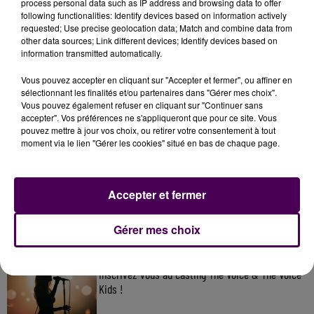
process personal data such as IP address and browsing data to offer
following functionalities: Identify devices based on information actively
requested; Use precise geolocation data; Match and combine data from
other data sources; Link different devices; Identify devices based on
information transmitted automatically.
Vous pouvez accepter en cliquant sur "Accepter et fermer", ou affiner en
sélectionnant les finalités et/ou partenaires dans "Gérer mes choix".
Vous pouvez également refuser en cliquant sur "Continuer sans
accepter". Vos préférences ne s'appliqueront que pour ce site. Vous
pouvez mettre à jour vos choix, ou retirer votre consentement à tout
moment via le lien "Gérer les cookies" situé en bas de chaque page.
À LA UNE
31 juillet 2026
Accepter et fermer
Gagnez vos entrées à Terra Botanica !
Gérer mes choix
11 juillet 2026
Inscrivez-vous au casting The Voice & The Voice
Kids !