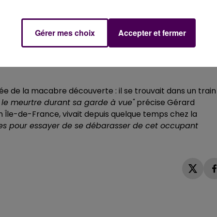
mune, qui précise que le téléphone portable du
bre. Une autopsie devait être effectuée ce mardi 22
Gérer mes choix
Accepter et fermer
lée de la macabre découverte : il se trouvait dans un train
é le meurtre durant sa garde à vue"
précise Gérard
Île-de-France, vivait depuis quelque temps chez la
rmes pour essayer de se débarasser de cet occupant