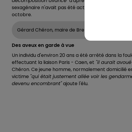
décomposition avancé"
d'après le maire de la com
sexagénaire n'avait pas été activé depuis le 8 octo
octobre.
Gérard Chéron, maire de Breteuil-sur-Iton
Des aveux en garde à vue
Un individu d'environ 20 ans a été arrêté dans la fou
effectuant la liaison Paris - Caen, et
"il aurait avou
Chéron. Ce jeune homme, normalement domicilié en 
victime
"qui était justement allée voir les genda
devenu encombrant"
ajoute l'élu.