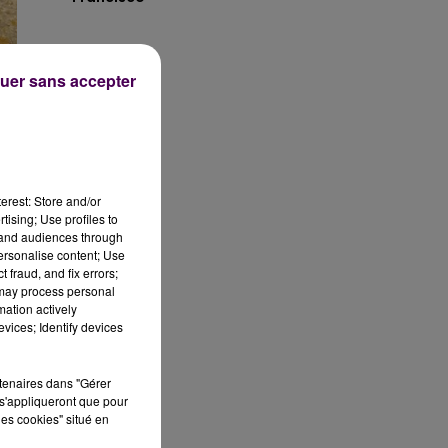
uer sans accepter
erest: Store and/or
tising; Use profiles to
tand audiences through
personalise content; Use
 fraud, and fix errors;
 may process personal
mation actively
vices; Identify devices
rtenaires dans "Gérer
s'appliqueront que pour
les cookies" situé en