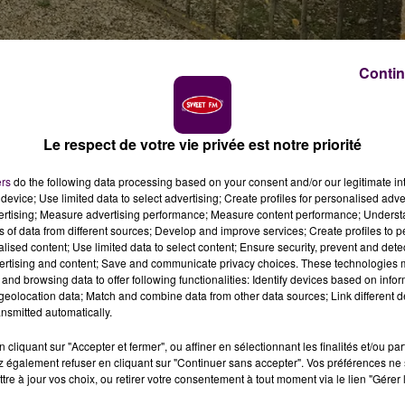
e découverte
Contin
e
Le respect de votre vie privée est notre priorité
 vue suite à la découverte du corps sans vie d'un
d dernier.
ers
do the following data processing based on your consent and/or our legitimate int
device; Use limited data to select advertising; Create profiles for personalised adver
vertising; Measure advertising performance; Measure content performance; Unders
ns of data from different sources; Develop and improve services; Create profiles to 
es avancées de l'enquête ne permettent pas de trancher,
alised content; Use limited data to select content; Ensure security, prevent and detect
tant de Breteuil-sur-Iton dans le cours d'eau coulant au
ertising and content; Save and communicate privacy choices. These technologies
 de ce Congolais d'origine, âgé de 66 ans, discret, qui ont
and browsing data to offer following functionalities: Identify devices based on infor
eolocation data; Match and combine data from other data sources; Link different de
oir plus aucune nouvelle.
nsmitted automatically.
cliquant sur "Accepter et fermer", ou affiner en sélectionnant les finalités et/ou pa
cturne et restées vaines, le cadavre de l'intéressé a
 également refuser en cliquant sur "Continuer sans accepter". Vos préférences ne 
tre à jour vos choix, ou retirer votre consentement à tout moment via le lien "Gérer 
darmes,
"visiblement carbonisé et en état de