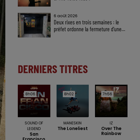
6 août 2026
Deux rixes en trois semaines : le
préfet ordonne la fermeture d'une...
DERNIERS TITRES
8h06
8h06
8h02
8h02
7h56
7h56
SOUND OF
MANESKIN
IZ
The Loneliest
Over The
LEGEND
Rainbow
San
Francisco