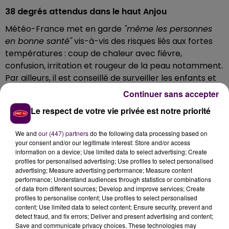
38 degrés attendus dans le haut Anjou
Météo-France met en garde
"même les personnes
en bonne santé"
vis-à-vis des risques liés aux fortes
températures : coup de chaleur avec fièvre,
confusion, irritation et rougeur de la peau notamment.
Par ailleurs, il est conseillé de surveiller les enfants et
les seniors. Ce mercredi, on atteindra 35 degrés au
Continuer sans accepter
Mans, 36 à Saint-Calais et jusqu'à 38 à Château-
Le respect de votre vie privée est notre priorité
Gontier.
Retrouvez
ici la carte de vigilance
régulièrement
We and
our (447) partners
do the following data processing based on
your consent and/or our legitimate interest: Store and/or access
actualisée !
information on a device; Use limited data to select advertising; Create
�xR�️Vague de
#chaleur
|| Voici les cartes des
profiles for personalised advertising; Use profiles to select personalised
advertising; Measure advertising performance; Measure content
#températures
prévues jour par jour. (MAJ ce
performance; Understand audiences through statistics or combinations
25/06). �x0
https://t.co/R2vyljU2RM
#canicule
of data from different sources; Develop and improve services; Create
pic.twitter.com/NrJtCqwKom
profiles to personalise content; Use profiles to select personalised
content; Use limited data to select content; Ensure security, prevent and
— Météo-France (@meteofrance)
25 juin 2019
detect fraud, and fix errors; Deliver and present advertising and content;
Save and communicate privacy choices. These technologies may