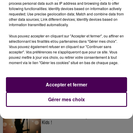
process personal data such as IP address and browsing data to offer
following functionalities: Identify devices based on information actively
requested; Use precise geolocation data; Match and combine data from
other data sources; Link different devices; Identify devices based on
information transmitted automatically.
Vous pouvez accepter en cliquant sur "Accepter et fermer", ou affiner en
sélectionnant les finalités et/ou partenaires dans "Gérer mes choix".
Vous pouvez également refuser en cliquant sur "Continuer sans
accepter". Vos préférences ne s'appliqueront que pour ce site. Vous
pouvez mettre à jour vos choix, ou retirer votre consentement à tout
À LA UNE
moment via le lien "Gérer les cookies" situé en bas de chaque page.
7 août 2026
Accepter et fermer
Gagnez vos pass pour le V and B Fest' 2026 !
Gérer mes choix
11 juillet 2026
Inscrivez-vous au casting The Voice & The Voice
Kids !