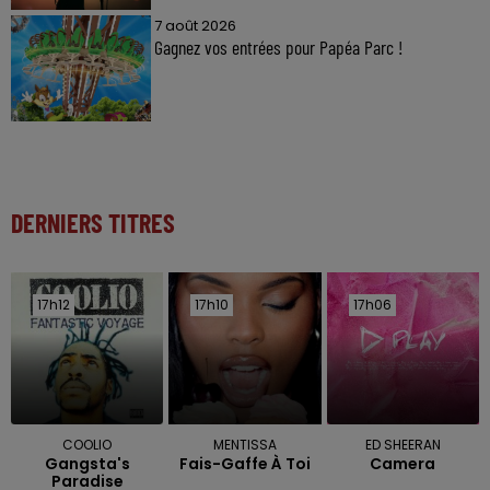
7 août 2026
Gagnez vos entrées pour Papéa Parc !
DERNIERS TITRES
17h12
17h12
17h10
17h10
17h06
17h06
COOLIO
MENTISSA
ED SHEERAN
Gangsta's
Fais-Gaffe À Toi
Camera
Paradise