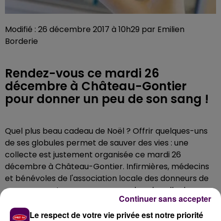
Modifié : 26 décembre 2017 à 10h29 par Emilien
Borderie
Rendez-vous ce mardi 26
décembre à Château-Gontier
pour donner un peu de son sang !
Quel plus beau cadeau de Noël ? Offrir quelques-uns
de ses globules permet de sauver des vies : une
collecte est justement organisée ce mardi 26
décembre à Château-Gontier. Infirmières, médecins
et bénévoles de l'association locale des donneurs de
sang assurent une permanence dans la salle des
Continuer sans accepter
fêtes, promenade de la Résistance, de 14h30 à 19h.
Le respect de votre vie privée est notre priorité