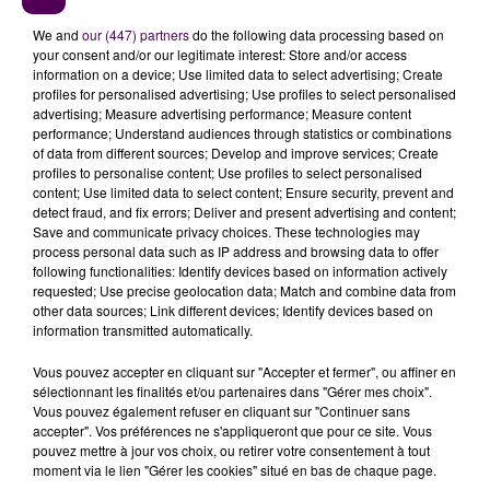
We and
our (447) partners
do the following data processing based on
your consent and/or our legitimate interest: Store and/or access
information on a device; Use limited data to select advertising; Create
profiles for personalised advertising; Use profiles to select personalised
advertising; Measure advertising performance; Measure content
performance; Understand audiences through statistics or combinations
of data from different sources; Develop and improve services; Create
profiles to personalise content; Use profiles to select personalised
content; Use limited data to select content; Ensure security, prevent and
detect fraud, and fix errors; Deliver and present advertising and content;
À LA UNE
Save and communicate privacy choices. These technologies may
process personal data such as IP address and browsing data to offer
following functionalities: Identify devices based on information actively
31 juillet 2026
requested; Use precise geolocation data; Match and combine data from
Gagnez vos entrées à Terra Botanica !
other data sources; Link different devices; Identify devices based on
information transmitted automatically.
Vous pouvez accepter en cliquant sur "Accepter et fermer", ou affiner en
11 juillet 2026
sélectionnant les finalités et/ou partenaires dans "Gérer mes choix".
Inscrivez-vous au casting The Voice & The Voice
Vous pouvez également refuser en cliquant sur "Continuer sans
accepter". Vos préférences ne s'appliqueront que pour ce site. Vous
Kids !
pouvez mettre à jour vos choix, ou retirer votre consentement à tout
moment via le lien "Gérer les cookies" situé en bas de chaque page.