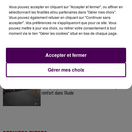
À LA UNE
Vous pouvez accepter en cliquant sur "Accepter et fermer", ou affiner en
sélectionnant les finalités et/ou partenaires dans "Gérer mes choix".
Vous pouvez également refuser en cliquant sur "Continuer sans
31 juillet 2026
accepter". Vos préférences ne s'appliqueront que pour ce site. Vous
Gagnez vos entrées à Terra Botanica !
pouvez mettre à jour vos choix, ou retirer votre consentement à tout
moment via le lien "Gérer les cookies" situé en bas de chaque page.
11 juillet 2026
Accepter et fermer
Inscrivez-vous au casting The Voice & The Voice
Kids !
Gérer mes choix
12h00
Des pompiers du Centre Val de Loire envoyé en
renfort dans l'Aude