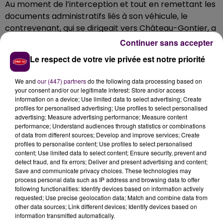
Au moment de l’interception et tout en remettant les
documents administratifs liés à son véhicule, le
contrevenant, qui se dirigeait vers Château-Gontier, a
donc sérieusement tenté d’expliquer aux militaires
Continuer sans accepter
qu’il avait simplement hâte de regagner son domicile :
Le respect de votre vie privée est notre priorité
"Il sera convoqué devant le tribunal de Laval pour
répondre de ses actes, il risque une forte amende et
We and
our (447) partners
do the following data processing based on
l'annulation de son permis probatoire"
explique le
your consent and/or our legitimate interest: Store and/or access
lieutenant Prieur, patron par intérim de l’EDSR de la
information on a device; Use limited data to select advertising; Create
profiles for personalised advertising; Use profiles to select personalised
Mayenne.
advertising; Measure advertising performance; Measure content
performance; Understand audiences through statistics or combinations
of data from different sources; Develop and improve services; Create
profiles to personalise content; Use profiles to select personalised
content; Use limited data to select content; Ensure security, prevent and
detect fraud, and fix errors; Deliver and present advertising and content;
Save and communicate privacy choices. These technologies may
process personal data such as IP address and browsing data to offer
following functionalities: Identify devices based on information actively
requested; Use precise geolocation data; Match and combine data from
other data sources; Link different devices; Identify devices based on
information transmitted automatically.