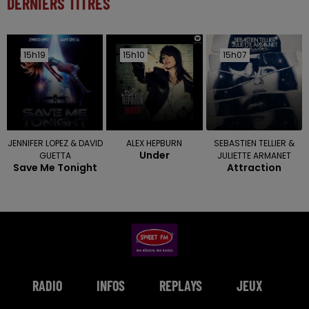
DERNIERS TITRES
15h19
15h19
15h10
15h10
15h07
15h07
JENNIFER LOPEZ & DAVID
ALEX HEPBURN
SEBASTIEN TELLIER &
Under
GUETTA
JULIETTE ARMANET
Save Me Tonight
Attraction
RADIO
INFOS
REPLAYS
JEUX