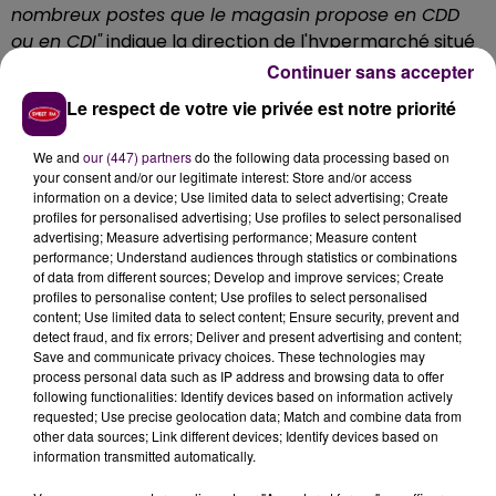
nombreux postes que le magasin propose en CDD
ou en CDI"
indique la direction de l'hypermarché situé
aux portes de La Ferté-Bernard. Les candidats
Continuer sans accepter
n'auront qu'à se présenter dans la galerie marchande,
Le respect de votre vie privée est notre priorité
entre 14h et 17h :
"
Drivers, hôtes et hôtesses de
caisse, employés commerciaux, vendeurs
We and
our (447) partners
do the following data processing based on
spécialisés, ouvriers professionnels et saisonniers
your consent and/or our legitimate interest: Store and/or access
information on a device; Use limited data to select advertising; Create
sont recherchés
"
précise-t-on.
profiles for personalised advertising; Use profiles to select personalised
advertising; Measure advertising performance; Measure content
performance; Understand audiences through statistics or combinations
of data from different sources; Develop and improve services; Create
profiles to personalise content; Use profiles to select personalised
content; Use limited data to select content; Ensure security, prevent and
detect fraud, and fix errors; Deliver and present advertising and content;
Save and communicate privacy choices. These technologies may
process personal data such as IP address and browsing data to offer
following functionalities: Identify devices based on information actively
requested; Use precise geolocation data; Match and combine data from
other data sources; Link different devices; Identify devices based on
information transmitted automatically.
À LA UNE