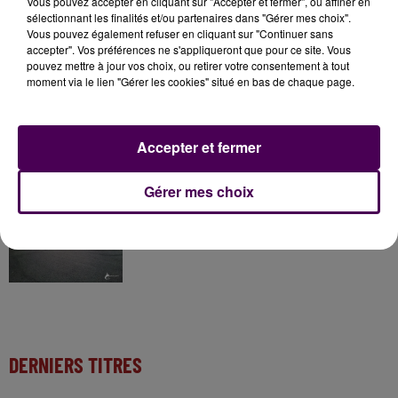
Vous pouvez accepter en cliquant sur "Accepter et fermer", ou affiner en
sélectionnant les finalités et/ou partenaires dans "Gérer mes choix".
31 juillet 2026
Vous pouvez également refuser en cliquant sur "Continuer sans
Gagnez vos entrées à Terra Botanica !
accepter". Vos préférences ne s'appliqueront que pour ce site. Vous
pouvez mettre à jour vos choix, ou retirer votre consentement à tout
moment via le lien "Gérer les cookies" situé en bas de chaque page.
11 juillet 2026
Inscrivez-vous au casting The Voice & The Voice
Accepter et fermer
Kids !
Gérer mes choix
12h00
Des pompiers du Centre Val de Loire envoyé en
renfort dans l'Aude
DERNIERS TITRES