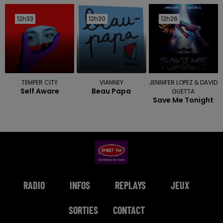
12h33
12h33
12h30
12h30
12h26
12h26
TEMPER CITY
VIANNEY
JENNIFER LOPEZ & DAVID
Self Aware
Beau Papa
GUETTA
Save Me Tonight
RADIO
INFOS
REPLAYS
JEUX
SORTIES
CONTACT