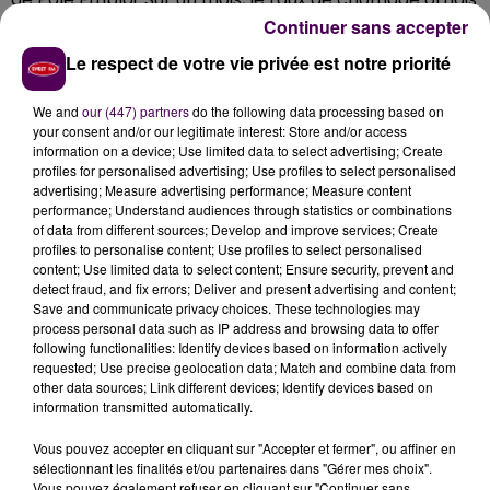
a progressé d’1,9%. En revanche, sur un an, la tendance
Continuer sans accepter
reste à la diminution, de 6%. A l’échelle de l’ensemble
Le respect de votre vie privée est notre priorité
de la Normandie, Pôle Emploi a enregistré une hausse
de 0,4% sur trois mois et de 0,8% sur un mois. Sur un an,
We and
our (447) partners
do the following data processing based on
la région a connu une baisse 4,2%.
your consent and/or our legitimate interest: Store and/or access
information on a device; Use limited data to select advertising; Create
profiles for personalised advertising; Use profiles to select personalised
advertising; Measure advertising performance; Measure content
performance; Understand audiences through statistics or combinations
of data from different sources; Develop and improve services; Create
profiles to personalise content; Use profiles to select personalised
content; Use limited data to select content; Ensure security, prevent and
detect fraud, and fix errors; Deliver and present advertising and content;
Save and communicate privacy choices. These technologies may
process personal data such as IP address and browsing data to offer
following functionalities: Identify devices based on information actively
requested; Use precise geolocation data; Match and combine data from
other data sources; Link different devices; Identify devices based on
À LA UNE
information transmitted automatically.
Vous pouvez accepter en cliquant sur "Accepter et fermer", ou affiner en
7 août 2026
sélectionnant les finalités et/ou partenaires dans "Gérer mes choix".
Gagnez vos pass pour le V and B Fest' 2026 !
Vous pouvez également refuser en cliquant sur "Continuer sans