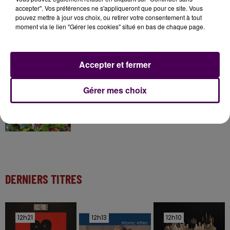
accepter". Vos préférences ne s'appliqueront que pour ce site. Vous
pouvez mettre à jour vos choix, ou retirer votre consentement à tout
moment via le lien "Gérer les cookies" situé en bas de chaque page.
11 juillet 2026
Inscrivez-vous au casting The Voice & The Voice
Kids !
Accepter et fermer
7 août 2026
Gérer mes choix
Gagnez vos entrées pour Papéa Parc !
DERNIERS TITRES
12h21
12h21
12h13
12h13
12h10
12h10