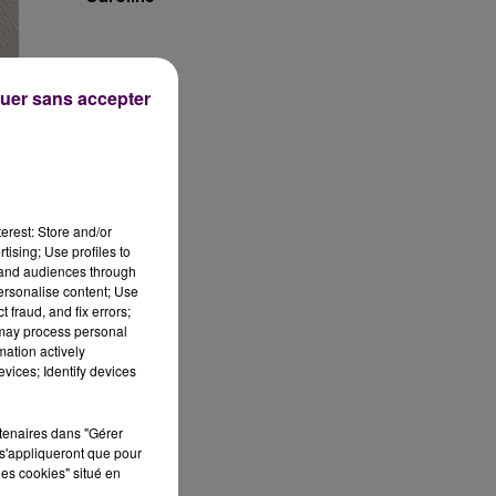
uer sans accepter
erest: Store and/or
tising; Use profiles to
tand audiences through
personalise content; Use
 fraud, and fix errors;
 may process personal
mation actively
vices; Identify devices
rtenaires dans "Gérer
s'appliqueront que pour
les cookies" situé en