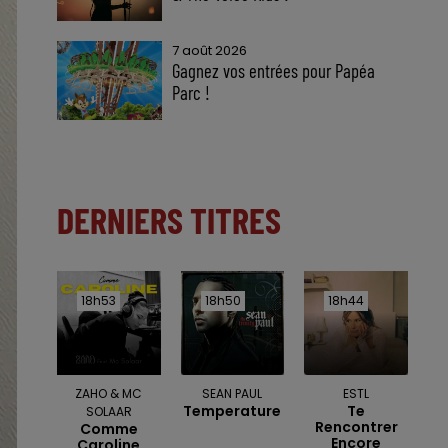
7 août 2026
Gagnez vos entrées pour Papéa
Parc !
DERNIERS TITRES
18h53
18h53
18h50
18h50
18h44
18h44
ZAHO & MC
SEAN PAUL
ESTL
Temperature
Te
SOLAAR
Rencontrer
Comme
Encore
Caroline