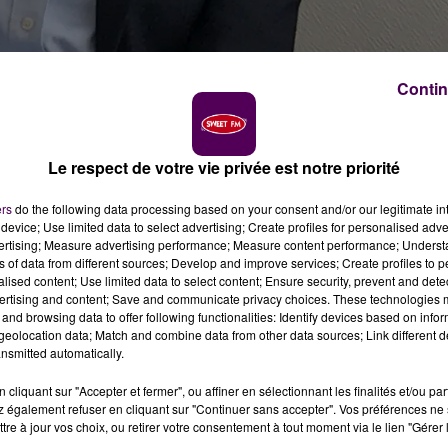
Contin
Le respect de votre vie privée est notre priorité
ers
do the following data processing based on your consent and/or our legitimate int
device; Use limited data to select advertising; Create profiles for personalised adver
vertising; Measure advertising performance; Measure content performance; Unders
ns of data from different sources; Develop and improve services; Create profiles to 
alised content; Use limited data to select content; Ensure security, prevent and detect
ertising and content; Save and communicate privacy choices. These technologies
and browsing data to offer following functionalities: Identify devices based on infor
vrier avec Edouard Philippe : la présidente du Conseil
t auprès du Premier ministre les dossiers de l'après
eolocation data; Match and combine data from other data sources; Link different de
périeur.
nsmitted automatically.
cliquant sur "Accepter et fermer", ou affiner en sélectionnant les finalités et/ou pa
 également refuser en cliquant sur "Continuer sans accepter". Vos préférences ne 
rier à Matignon par Edouard Philippe. La présidente LR du
tre à jour vos choix, ou retirer votre consentement à tout moment via le lien "Gérer 
auprès du Premier ministre, le
"Contrat d’Avenir"
pour la