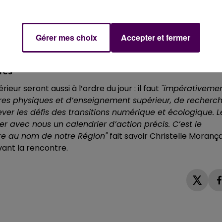
bandon du projet d’aéroport à Notre-Dame-des-Landes :
"L
ncernant l’avenir de cet endroit. L’Etat doit faire preuv
ment cette zone de non droit et que les terres qui seron
Gérer mes choix
Accepter et fermer
ns des conditions très clairement définies"
res
eur seront aussi à l’ordre du jour : il faut
"impérativeme
ures physiques et d’enseignement supérieur, de recherc
ever les défis des transitions numérique et écologique. L
 avec nous un calendrier d’action précis. C’est le
re au nom de notre Région"
fait savoir Christelle Morança
ant la rencontre.