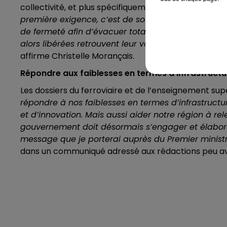
collectivité, et plus spécifiquement réévoquer l'a
première exigence, c’est de sortir de l’ambiguïté co
de fermeté afin d’évacuer totalement et définitive
alors libérées retrouvent leur vocation agricole, da
affirme Christelle Morançais.
Répondre aux faiblesses en termes d'infrastructu
Les dossiers du ferroviaire et de l’enseignement supéri
répondre à nos faiblesses en termes d’infrastruct
et d’innovation. Mais aussi aider notre région à rel
gouvernement doit désormais s’engager et élaborer
message que je porterai auprès du Premier minist
dans un communiqué adressé aux rédactions peu av