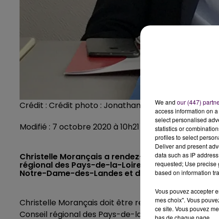
We and
our (447) partn
Crédit :
Crédit photo : Jonathan Lateur
access information on a 
select personalised ad
Modifié : 7 octobre 2020 à 10h21 par Emilien Borderie
statistics or combinatio
profiles to select person
Deliver and present adv
data such as IP address 
Christelle Morançais a rendez-vous ce mardi 20 fé
régional des Pays-de-la-Loire évoquera notammen
requested; Use precise g
Notre-Dame-des-Landes et de l'enseignement su
based on information tra
Vous pouvez accepter en 
mes choix". Vous pouvez
Christelle Morançais doit être reçue ce mardi 20 fév
ce site. Vous pouvez met
Conseil régional des Pays-de-la-Loire doit évoquer 
bas de chaque page.