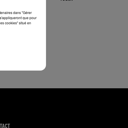
te
rtenaires dans "Gérer
s'appliqueront que pour
les cookies" situé en
TACT