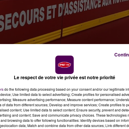
Contin
Le respect de votre vie privée est notre priorité
e
ers
do the following data processing based on your consent and/or our legitimate int
device; Use limited data to select advertising; Create profiles for personalised adver
ctobre à Saint-Gervais-en-Belin.
vertising; Measure advertising performance; Measure content performance; Unders
ns of data from different sources; Develop and improve services; Create profiles to 
alised content; Use limited data to select content; Ensure security, prevent and detect
ertising and content; Save and communicate privacy choices. These technologies
0 octobre : deux voitures se sont percutées sur la commun
and browsing data to offer following functionalities: Identify devices based on infor
La Claverie. L'accident, survenu dans des circonstances qu
eolocation data; Match and combine data from other data sources; Link different de