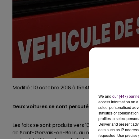
Modifié : 10 octobre 2018 à 15h45 par Emilien Borderi
We and
our (447) partn
access information on a 
Deux voitures se sont percutées ce mercredi 10 o
select personalised ad
statistics or combinatio
profiles to select person
Deliver and present adv
Les faits se sont produits vers 13h30, ce mercredi 1
data such as IP address 
de Saint-Gervais-en-Belin, au niveau du lieu-dit de 
requested; Use precise g