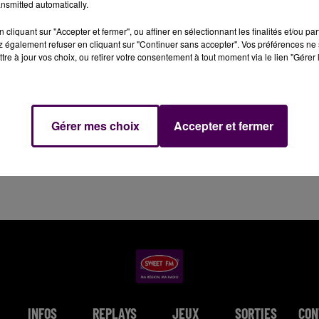
mes, légèrement touchées, ont été transportées jusqu'au
nsmitted automatically.
 d'Ecommoy, de Parigné-le-Pôlin et de Cérans-Foulletour
cliquant sur "Accepter et fermer", ou affiner en sélectionnant les finalités et/ou pa
 également refuser en cliquant sur "Continuer sans accepter". Vos préférences ne 
tre à jour vos choix, ou retirer votre consentement à tout moment via le lien "Gérer 
Gérer mes choix
Accepter et fermer
INFOS
REPLAYS
JEUX
SORTIES
CON