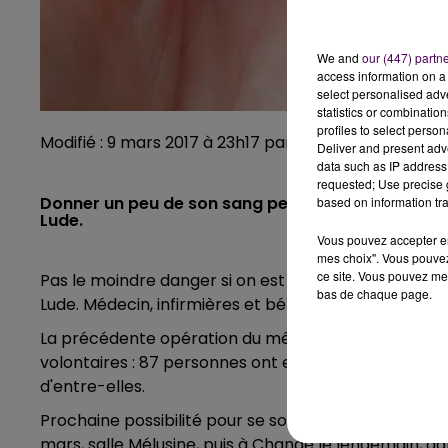
We and
our (447) partn
access information on a 
select personalised ad
statistics or combinatio
profiles to select person
Modifié : 9 mars 2017 à 23h17 par Emilien Borderie
Deliver and present adv
data such as IP address 
requested; Use precise g
Donner un peu de son sang permet de sauver des v
based on information tra
Lude.
Vous pouvez accepter en 
mes choix". Vous pouvez
ce site. Vous pouvez met
Pas le moindre danger si on est en bonne santé : un
bas de chaque page.
Lude. Médecin, infirmières et bénévoles donnent rend
La précédente opération du même type, menée merc
volontaires : 87 personnes ont effectivement pu don
d'entre-elles.
Prochaine possibilité pour se soumettre à une
"piqû
mars, salle Mélusine, puis à Changé le lendemain, da