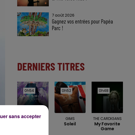
7 août 2026
Gagnez vos entrées pour Papéa
Parc !
DERNIERS TITRES
0h54
0h54
0h52
0h52
0h48
0h48
uer sans accepter
SAM SMITH
GIMS
THE CARDIGANS
Stay With Me
Soleil
My Favorite
Game