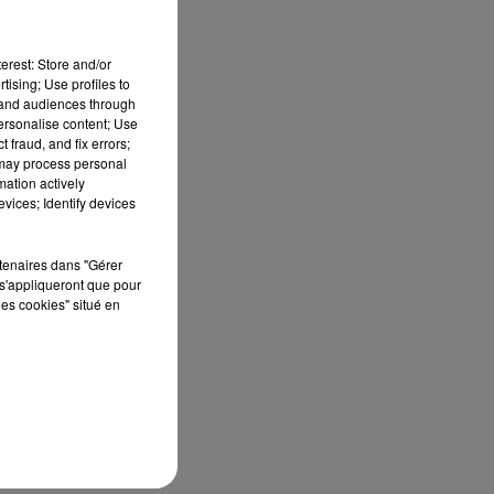
erest: Store and/or
tising; Use profiles to
tand audiences through
personalise content; Use
 fraud, and fix errors;
 may process personal
mation actively
vices; Identify devices
au
rtenaires dans "Gérer
s'appliqueront que pour
les cookies" situé en