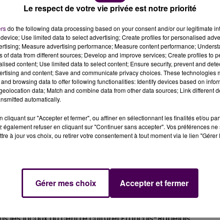
Le respect de votre vie privée est notre priorité
ers
do the following data processing based on your consent and/or our legitimate int
device; Use limited data to select advertising; Create profiles for personalised adver
vertising; Measure advertising performance; Measure content performance; Unders
ns of data from different sources; Develop and improve services; Create profiles to 
alised content; Use limited data to select content; Ensure security, prevent and detect
ertising and content; Save and communicate privacy choices. These technologies
and browsing data to offer following functionalities: Identify devices based on infor
eolocation data; Match and combine data from other data sources; Link different de
ies. Une collecte est organisée ce vendredi 10 mars 
nsmitted automatically.
cliquant sur "Accepter et fermer", ou affiner en sélectionnant les finalités et/ou pa
 également refuser en cliquant sur "Continuer sans accepter". Vos préférences ne 
tre à jour vos choix, ou retirer votre consentement à tout moment via le lien "Gérer 
e collecte de sang est organisée ce vendredi 10 mars au
ez-vous dans la salle Girard, de 15h30 à 19h.
redi dernier à Sablé-sur-Sarthe, a vu se présenter 92
ner de leur sang et c'était une première pour trois
Gérer mes choix
Accepter et fermer
re solidaire"
en Sarthe : à Bonnétable lundi prochain, le 13
ns les locaux du centre culturel François-Rabelais.