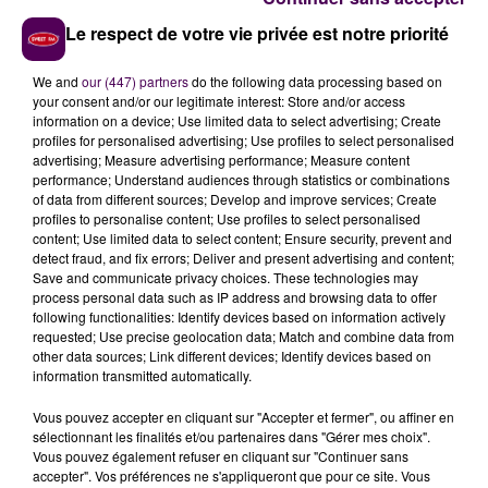
possibilité ce vendredi 24 mars, à Parigné-l’Evêque
cette fois : médecin, infirmiers et bénévoles nous
Le respect de votre vie privée est notre priorité
attendent de 14h30 à 19h30 au Foyer Loisirs.
We and
our (447) partners
do the following data processing based on
your consent and/or our legitimate interest: Store and/or access
information on a device; Use limited data to select advertising; Create
profiles for personalised advertising; Use profiles to select personalised
advertising; Measure advertising performance; Measure content
performance; Understand audiences through statistics or combinations
of data from different sources; Develop and improve services; Create
profiles to personalise content; Use profiles to select personalised
content; Use limited data to select content; Ensure security, prevent and
detect fraud, and fix errors; Deliver and present advertising and content;
Save and communicate privacy choices. These technologies may
process personal data such as IP address and browsing data to offer
À LA UNE
following functionalities: Identify devices based on information actively
requested; Use precise geolocation data; Match and combine data from
other data sources; Link different devices; Identify devices based on
20h00
information transmitted automatically.
Gagnez vos pass pour le V and B Fest' 2026 !
Vous pouvez accepter en cliquant sur "Accepter et fermer", ou affiner en
sélectionnant les finalités et/ou partenaires dans "Gérer mes choix".
Vous pouvez également refuser en cliquant sur "Continuer sans
accepter". Vos préférences ne s'appliqueront que pour ce site. Vous
11 juillet 2026