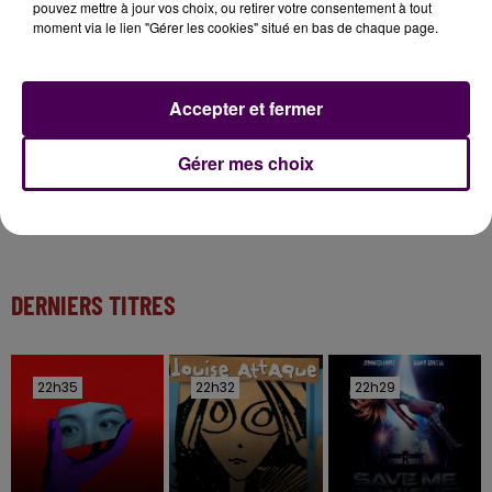
pouvez mettre à jour vos choix, ou retirer votre consentement à tout
Inscrivez-vous au casting The Voice & The Voice
moment via le lien "Gérer les cookies" situé en bas de chaque page.
Kids !
Accepter et fermer
20h00
Gagnez vos entrées pour Papéa Parc !
Gérer mes choix
DERNIERS TITRES
22h35
22h35
22h32
22h32
22h29
22h29