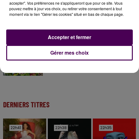
accepter". Vos préférences ne s'appliqueront que pour ce site. Vous
pouvez mettre à jour vos choix, ou retirer votre consentement à tout
moment via le lien "Gérer les cookies" situé en bas de chaque page.
11 juillet 2026
Inscrivez-vous au casting The Voice & The Voice
Kids !
Accepter et fermer
20h00
Gérer mes choix
Gagnez vos entrées pour Papéa Parc !
DERNIERS TITRES
22h41
22h41
22h38
22h38
22h35
22h35