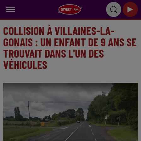
COLLISION À VILLAINES-LA-
GONAIS : UN ENFANT DE 9 ANS SE
TROUVAIT DANS L'UN DES
VÉHICULES