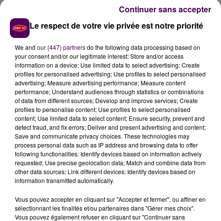
un garçon de 21 ans,
ont été admises à l'hôpital du
Continuer sans accepter
Mans. Les centres de secours de La Ferté-Bernard,
Le respect de votre vie privée est notre priorité
Connerré et Tuffé ont été mobilisés, l'enquête est
confiée à la communauté de brigades de La Ferté-
We and
our (447) partners
do the following data processing based on
Bernard.
your consent and/or our legitimate interest: Store and/or access
information on a device; Use limited data to select advertising; Create
profiles for personalised advertising; Use profiles to select personalised
advertising; Measure advertising performance; Measure content
performance; Understand audiences through statistics or combinations
of data from different sources; Develop and improve services; Create
profiles to personalise content; Use profiles to select personalised
content; Use limited data to select content; Ensure security, prevent and
detect fraud, and fix errors; Deliver and present advertising and content;
Save and communicate privacy choices. These technologies may
process personal data such as IP address and browsing data to offer
following functionalities: Identify devices based on information actively
requested; Use precise geolocation data; Match and combine data from
À LA UNE
other data sources; Link different devices; Identify devices based on
information transmitted automatically.
20h00
Vous pouvez accepter en cliquant sur "Accepter et fermer", ou affiner en
Gagnez vos pass pour le V and B Fest' 2026 !
sélectionnant les finalités et/ou partenaires dans "Gérer mes choix".
Vous pouvez également refuser en cliquant sur "Continuer sans