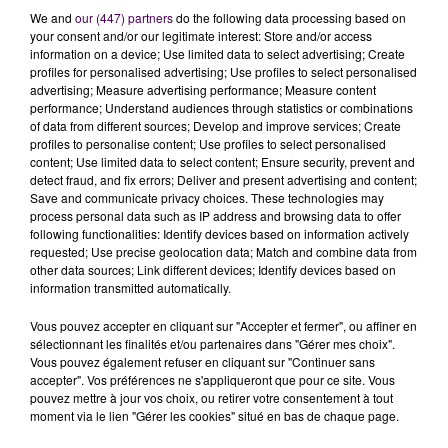
We and
our (447) partners
do the following data processing based on
your consent and/or our legitimate interest: Store and/or access
information on a device; Use limited data to select advertising; Create
profiles for personalised advertising; Use profiles to select personalised
advertising; Measure advertising performance; Measure content
performance; Understand audiences through statistics or combinations
of data from different sources; Develop and improve services; Create
profiles to personalise content; Use profiles to select personalised
content; Use limited data to select content; Ensure security, prevent and
detect fraud, and fix errors; Deliver and present advertising and content;
À LA UNE
Save and communicate privacy choices. These technologies may
process personal data such as IP address and browsing data to offer
following functionalities: Identify devices based on information actively
7 août 2026
requested; Use precise geolocation data; Match and combine data from
Gagnez vos pass pour le V and B Fest' 2026 !
other data sources; Link different devices; Identify devices based on
information transmitted automatically.
Vous pouvez accepter en cliquant sur "Accepter et fermer", ou affiner en
sélectionnant les finalités et/ou partenaires dans "Gérer mes choix".
11 juillet 2026
Vous pouvez également refuser en cliquant sur "Continuer sans
Inscrivez-vous au casting The Voice & The Voice
accepter". Vos préférences ne s'appliqueront que pour ce site. Vous
Kids !
pouvez mettre à jour vos choix, ou retirer votre consentement à tout
moment via le lien "Gérer les cookies" situé en bas de chaque page.