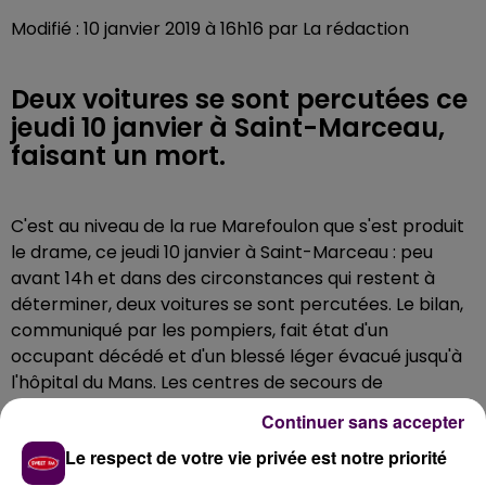
Modifié : 10 janvier 2019 à 16h16 par La rédaction
Deux voitures se sont percutées ce
jeudi 10 janvier à Saint-Marceau,
faisant un mort.
C'est au niveau de la rue Marefoulon que s'est produit
le drame, ce jeudi 10 janvier à Saint-Marceau : peu
avant 14h et dans des circonstances qui restent à
déterminer, deux voitures se sont percutées. Le bilan,
communiqué par les pompiers, fait état d'un
occupant décédé et d'un blessé léger évacué jusqu'à
l'hôpital du Mans. Les centres de secours de
Beaumont-sur-Sarthe, de Sainte-Jammes-sur-
Continuer sans accepter
Sarthe et de Conlie ont été mobilisés.
Le respect de votre vie privée est notre priorité