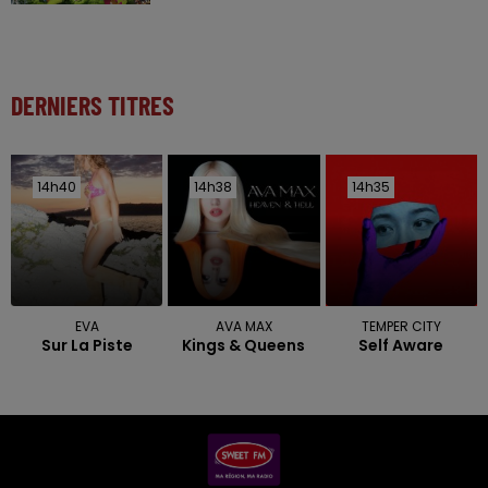
DERNIERS TITRES
14h40
14h40
14h38
14h38
14h35
14h35
EVA
AVA MAX
TEMPER CITY
Sur La Piste
Kings & Queens
Self Aware