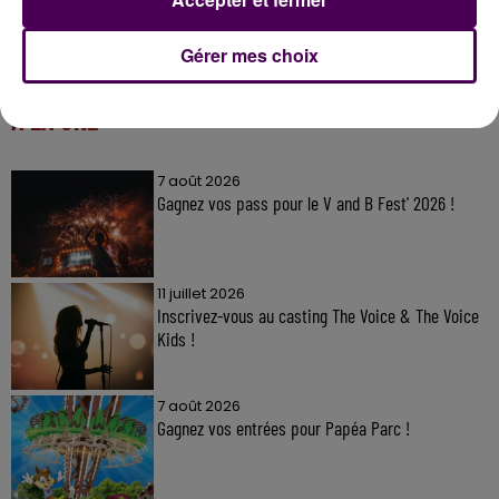
Gérer mes choix
À LA UNE
7 août 2026
Gagnez vos pass pour le V and B Fest' 2026 !
11 juillet 2026
Inscrivez-vous au casting The Voice & The Voice
Kids !
7 août 2026
Gagnez vos entrées pour Papéa Parc !