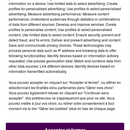
pénitentiaire condéen.
information on a device; Use limited data to select advertising; Create
profiles for personalised advertising; Use profiles to select personalised
Rétablir les fouilles
advertising; Measure advertising performance; Measure content
performance; Understand audiences through statistics or combinations
"Aujourd’hui, ces découvertes montrent bien la
of data from different sources; Develop and improve services; Create
nécessité de modifier l’article 57 de la loi
profiles to personalise content; Use profiles to select personalised
content; Use limited data to select content; Ensure security, prevent and
pénitentiaire pour permettre de rétablir les fouilles
detect fraud, and fix errors; Deliver and present advertising and content;
systématiques au sortir des parloirs. Comment peut-
Save and communicate privacy choices. These technologies may
on continuer d’ignorer le danger prégnant dans une
process personal data such as IP address and browsing data to offer
following functionalities: Identify devices based on information actively
structure comme le centre pénitentiaire de Condé-
requested; Use precise geolocation data; Match and combine data from
sur-Sarthe qui accueille les détenus exclus des
other data sources; Link different devices; Identify devices based on
autres établissements pénitentiaires pour des faits
information transmitted automatically.
de violence, de prise d’otage, mais aussi des
Vous pouvez accepter en cliquant sur "Accepter et fermer", ou affiner en
détenus radicalisés et violents ?"
conclut le syndicat
sélectionnant les finalités et/ou partenaires dans "Gérer mes choix".
FO.
Vous pouvez également refuser en cliquant sur "Continuer sans
accepter". Vos préférences ne s'appliqueront que pour ce site. Vous
pouvez mettre à jour vos choix, ou retirer votre consentement à tout
moment via le lien "Gérer les cookies" situé en bas de chaque page.
Accepter et fermer