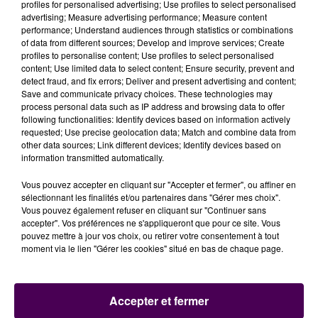
maison d'arrêt de Fleury-Mérogis, Eric Dupond-
profiles for personalised advertising; Use profiles to select personalised
advertising; Measure advertising performance; Measure content
Moretti assure avoir
"échangé assez longuement
performance; Understand audiences through statistics or combinations
avec les personnels"
de la prison condéenne :
"Ils nous
of data from different sources; Develop and improve services; Create
ont fait part d'un certain nombre de difficultés, ils ont
profiles to personalise content; Use profiles to select personalised
content; Use limited data to select content; Ensure security, prevent and
présenté certaines revendications et
nous allons,
detect fraud, and fix errors; Deliver and present advertising and content;
avec l'administration pénitentiaire, bien sûr,
Save and communicate privacy choices. These technologies may
travailler à toutes ces questions pour donner à ces
process personal data such as IP address and browsing data to offer
following functionalities: Identify devices based on information actively
femmes et à ces hommes une réponse
rapid
e et la
requested; Use precise geolocation data; Match and combine data from
plus constructive possible"
.
other data sources; Link different devices; Identify devices based on
information transmitted automatically.
Ecouter Eric Dupond-Moretti
Vous pouvez accepter en cliquant sur "Accepter et fermer", ou affiner en
sélectionnant les finalités et/ou partenaires dans "Gérer mes choix".
Vous pouvez également refuser en cliquant sur "Continuer sans
accepter". Vos préférences ne s'appliqueront que pour ce site. Vous
pouvez mettre à jour vos choix, ou retirer votre consentement à tout
moment via le lien "Gérer les cookies" situé en bas de chaque page.
Accepter et fermer