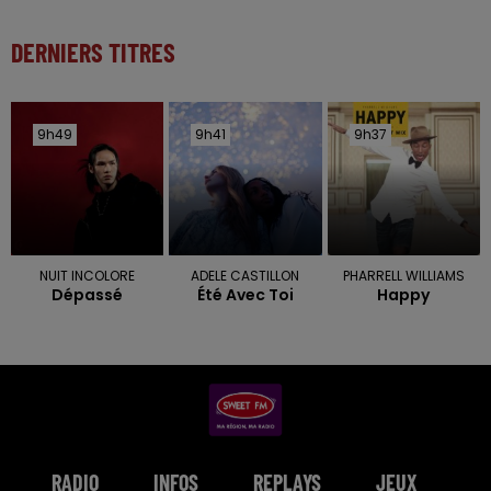
DERNIERS TITRES
9h49
9h49
9h41
9h41
9h37
9h37
NUIT INCOLORE
ADELE CASTILLON
PHARRELL WILLIAMS
Dépassé
Été Avec Toi
Happy
RADIO
INFOS
REPLAYS
JEUX