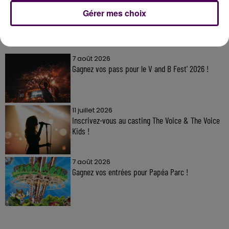
Gérer mes choix
À LA UNE
7 août 2026
Gagnez vos pass pour le V and B Fest' 2026 !
11 juillet 2026
Inscrivez-vous au casting The Voice & The Voice
Kids !
7 août 2026
Gagnez vos entrées pour Papéa Parc !